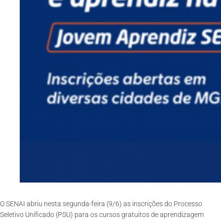
O SENAI abriu nesta segunda-feira (9/6) as inscrições do Processo
Seletivo Unificado (PSU) para os cursos gratuitos de aprendizagem