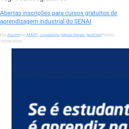
Abertas inscrições para cursos gratuitos de
aprendizagem industrial do SENAI
Por
Ascom
Em
AMIRT
,
Jornalismo
,
Minas Gerais
,
Notícias
Postou
10/06/2025