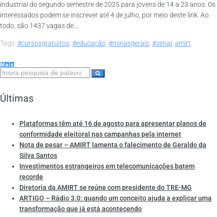
industrial do segundo semestre de 2025 para jovens de 14 a 23 anos. Os
interessados podem se inscrever até 4 de julho, por meio deste link. Ao
todo, são 1437 vagas de...
Tags:
#cursosgratuitos
,
#educação
,
#minasgerais
,
#senai
,
amirt
Mais
Últimas
Plataformas têm até 16 de agosto para apresentar planos de
conformidade eleitoral nas campanhas pela internet
Nota de pesar – AMIRT lamenta o falecimento de Geraldo da
Silva Santos
Investimentos estrangeiros em telecomunicações batem
recorde
Diretoria da AMIRT se reúne com presidente do TRE-MG
ARTIGO – Rádio 3.0: quando um conceito ajuda a explicar uma
transformação que já está acontecendo