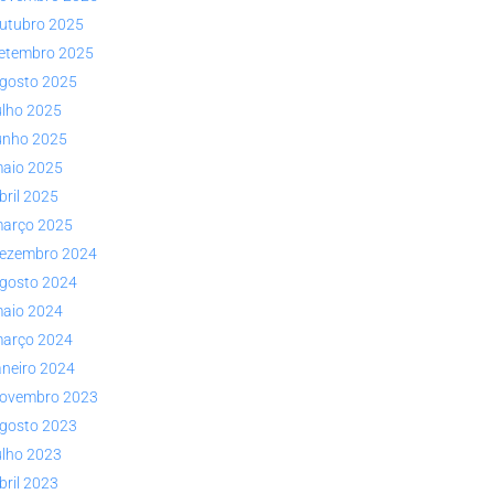
utubro 2025
etembro 2025
gosto 2025
ulho 2025
unho 2025
aio 2025
bril 2025
arço 2025
ezembro 2024
gosto 2024
aio 2024
arço 2024
aneiro 2024
ovembro 2023
gosto 2023
ulho 2023
bril 2023