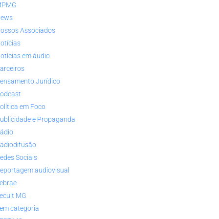
MPMG
ews
ossos Associados
otícias
otícias em áudio
arceiros
ensamento Jurídico
odcast
olítica em Foco
ublicidade e Propaganda
ádio
adiodifusão
edes Sociais
eportagem audiovisual
ebrae
ecult MG
em categoria