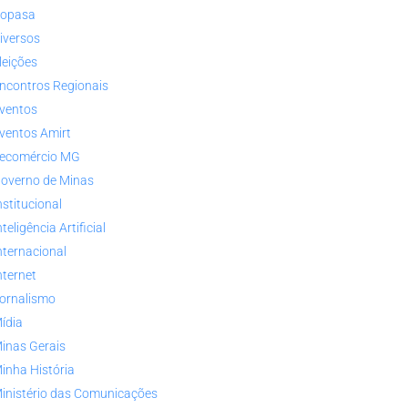
opasa
iversos
leições
ncontros Regionais
ventos
ventos Amirt
ecomércio MG
overno de Minas
nstitucional
nteligência Artificial
nternacional
nternet
ornalismo
ídia
inas Gerais
inha História
inistério das Comunicações