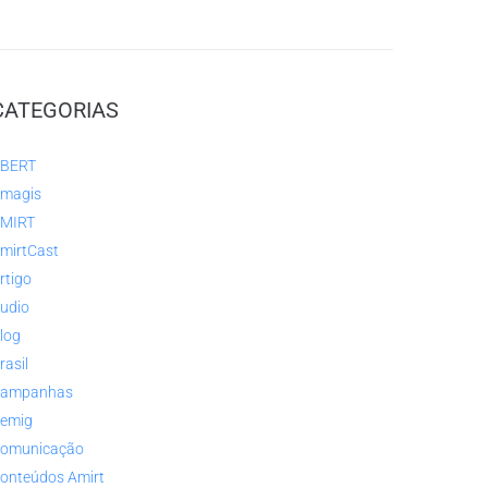
CATEGORIAS
BERT
magis
MIRT
mirtCast
rtigo
udio
log
rasil
ampanhas
emig
omunicação
onteúdos Amirt