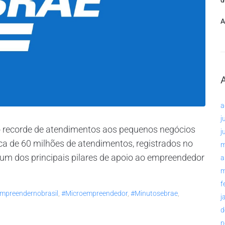
d
A
a
j
 recorde de atendimentos aos pequenos negócios
j
ca de 60 milhões de atendimentos, registrados no
m
 um dos principais pilares de apoio ao empreendedor
a
m
f
mpreendernobrasil
,
#microempreendedor
,
#minutosebrae
,
j
d
n