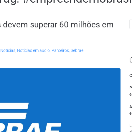
s devem superar 60 milhões em
,
Notícias
,
Notícias em áudio
,
Parceiros
,
Sebrae
C
P
e
A
e
L