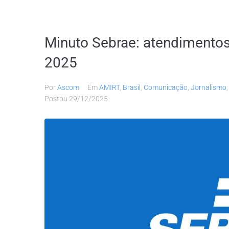
Minuto Sebrae: atendimento
2025
Por
Ascom
Em
AMIRT
,
Brasil
,
Comunicação
,
Jornalismo
Postou
29/12/2025