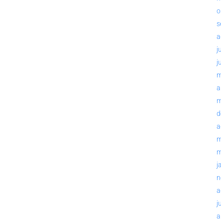
o
s
a
j
j
m
a
m
d
a
m
m
j
n
a
j
a