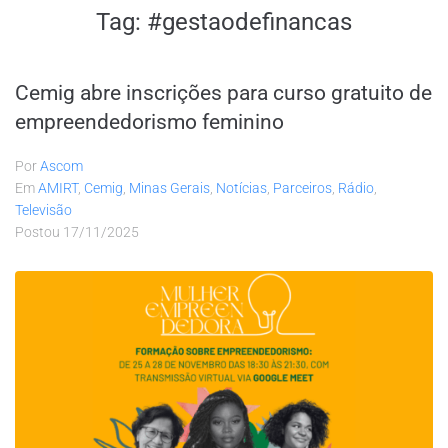
Tag:
#gestaodefinancas
Cemig abre inscrições para curso gratuito de
empreendedorismo feminino
Por
Ascom
Em
AMIRT
,
Cemig
,
Minas Gerais
,
Notícias
,
Parceiros
,
Rádio
,
Televisão
Postou
17/11/2025