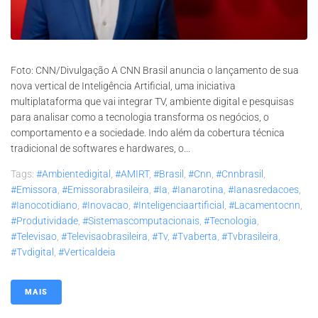
Foto: CNN/Divulgação A CNN Brasil anuncia o lançamento de sua
nova vertical de Inteligência Artificial, uma iniciativa
multiplataforma que vai integrar TV, ambiente digital e pesquisas
para analisar como a tecnologia transforma os negócios, o
comportamento e a sociedade. Indo além da cobertura técnica
tradicional de softwares e hardwares, o...
Tags:
#ambientedigital
,
#AMIRT
,
#brasil
,
#cnn
,
#cnnbrasil
,
#emissora
,
#emissorabrasileira
,
#ia
,
#ianarotina
,
#ianasredacoes
,
#ianocotidiano
,
#inovacao
,
#inteligenciaartificial
,
#lacamentocnn
,
#produtividade
,
#sistemascomputacionais
,
#tecnologia
,
#televisao
,
#televisaobrasileira
,
#tv
,
#tvaberta
,
#tvbrasileira
,
#tvdigital
,
#verticaldeia
MAIS