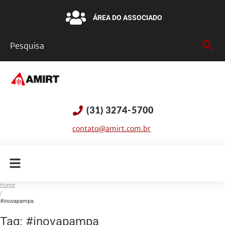
ÁREA DO ASSOCIADO
(31) 3274-5700
contato@amirt.com.br
Home
/
#inovapampa
Tag:
#inovapampa