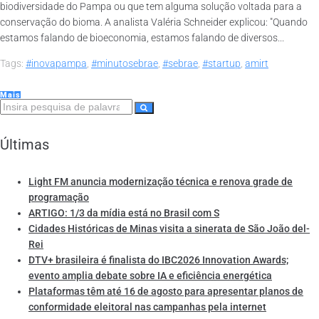
biodiversidade do Pampa ou que tem alguma solução voltada para a
conservação do bioma. A analista Valéria Schneider explicou: "Quando
estamos falando de bioeconomia, estamos falando de diversos...
Tags:
#inovapampa
,
#minutosebrae
,
#sebrae
,
#startup
,
amirt
Mais
Últimas
Light FM anuncia modernização técnica e renova grade de
programação
ARTIGO: 1/3 da mídia está no Brasil com S
Cidades Históricas de Minas visita a sinerata de São João del-
Rei
DTV+ brasileira é finalista do IBC2026 Innovation Awards;
evento amplia debate sobre IA e eficiência energética
Plataformas têm até 16 de agosto para apresentar planos de
conformidade eleitoral nas campanhas pela internet