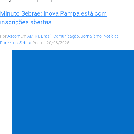
Minuto Sebrae: Inova Pampa está com
inscrições abertas
Por
Ascom
Em
AMIRT
,
Brasil
,
Comunicação
,
Jornalismo
,
Notícias
,
Parceiros
,
Sebrae
Postou
20/08/2025