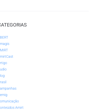
CATEGORIAS
BERT
magis
MIRT
mirtCast
rtigo
udio
log
rasil
ampanhas
emig
omunicação
onteúdos Amirt