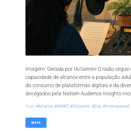
Imagem: Gerada por IA/Gemini O rádio segu
capacidade de alcance entre a população adu
do consumo de plataformas digitais e da dive
divulgados pela Nielsen Audience Insights m
Tags:
#alcance
,
#AMIRT
,
#consumo
,
#eua
,
#internacional
,
MAIS