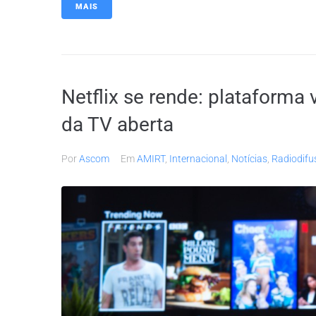
MAIS
Netflix se rende: plataforma 
da TV aberta
Por
Ascom
Em
AMIRT
,
Internacional
,
Notícias
,
Radiodifu