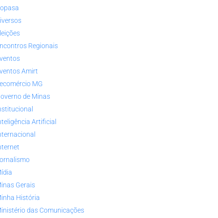
opasa
iversos
leições
ncontros Regionais
ventos
ventos Amirt
ecomércio MG
overno de Minas
nstitucional
nteligência Artificial
nternacional
nternet
ornalismo
ídia
inas Gerais
inha História
inistério das Comunicações