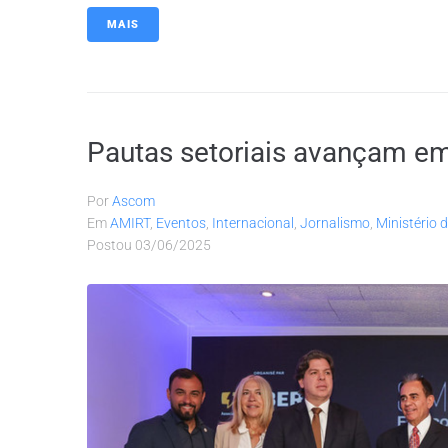
MAIS
Pautas setoriais avançam e
Por
Ascom
Em
AMIRT
,
Eventos
,
Internacional
,
Jornalismo
,
Ministério
Postou
03/06/2025