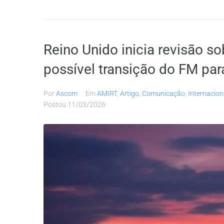
Reino Unido inicia revisão so
possível transição do FM par
Por
Ascom
Em
AMIRT
,
Artigo
,
Comunicação
,
Internacion
Postou
11/03/2026