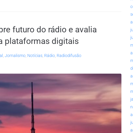
o
s
a
bre futuro do rádio e avalia
j
j
a plataformas digitais
m
a
al
,
Jornalismo
,
Notícias
,
Rádio
,
Radiodifusão
m
d
a
m
m
j
n
a
j
a