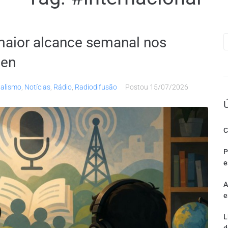
aior alcance semanal nos
sen
alismo
,
Notícias
,
Rádio
,
Radiodifusão
Postou
15/07/2026
C
P
e
A
e
L