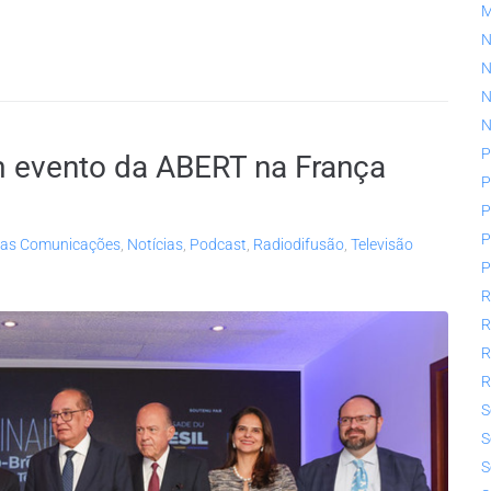
N
N
N
N
P
m evento da ABERT na França
P
P
P
 das Comunicações
,
Notícias
,
Podcast
,
Radiodifusão
,
Televisão
P
R
R
R
R
S
S
S