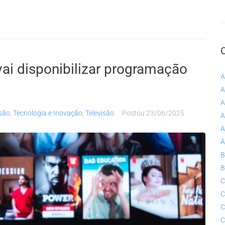
vai disponibilizar programação
A
A
A
são
,
Tecnologia e Inovação
,
Televisão
Postou
23/06/2025
A
A
Á
B
B
C
C
C
C