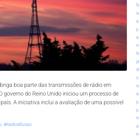
f
s
a
j
a
m
f
j
d
o
 abriga boa parte das transmissões de rádio em
s
 O governo do Reino Unido iniciou um processo de
a
país. A iniciativa inclui a avaliação de uma possível
j
j
m
o
,
#radiodifusao
a
n