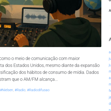
d
A
a
e como o meio de comunicação com maior
j
lta dos Estados Unidos, mesmo diante da expansão
j
m
rsificação dos hábitos de consumo de mídia. Dados
a
ostram que o AM/FM alcança...
m
#nielsen
,
#radio
,
#radiodifusao
f
j
d
n