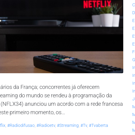
C
D
E
E
E
E
F
G
I
I
I
uários da França; concorrentes já oferecem
I
 streaming do mundo se rendeu à programação da
J
flix (NFLX34) anunciou um acordo com a rede francesa
M
ste primeiro momento, os...
M
M
lix
,
#radiodifusao
,
#radioetv
,
#streaming
,
#tv
,
#tvaberta
M