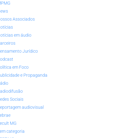
MPMG
ews
ossos Associados
otícias
otícias em áudio
arceiros
ensamento Jurídico
odcast
olítica em Foco
ublicidade e Propaganda
ádio
adiodifusão
edes Sociais
eportagem audiovisual
ebrae
ecult MG
em categoria