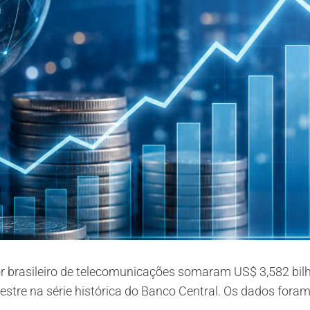
r brasileiro de telecomunicações somaram US$ 3,582 bilhõe
estre na série histórica do Banco Central. Os dados fora