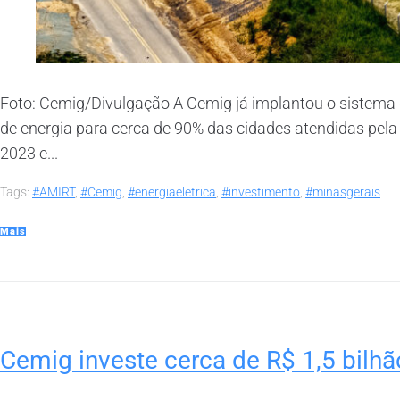
Foto: Cemig/Divulgação A Cemig já implantou o sistema 
de energia para cerca de 90% das cidades atendidas pela 
2023 e...
Tags:
#AMIRT
,
#Cemig
,
#energiaeletrica
,
#investimento
,
#minasgerais
Mais
Cemig investe cerca de R$ 1,5 bilh