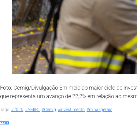
Foto: Cemig/Divulgação Em meio ao maior ciclo de investi
que representa um avanço de 22,2% em relação ao mesmo p
Tags:
#2026
,
#AMIRT
,
#Cemig
,
#investimento
,
#minasgerais
Mais