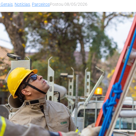
 Gerais
,
Notícias
,
Parceiros
Postou
08/05/2026