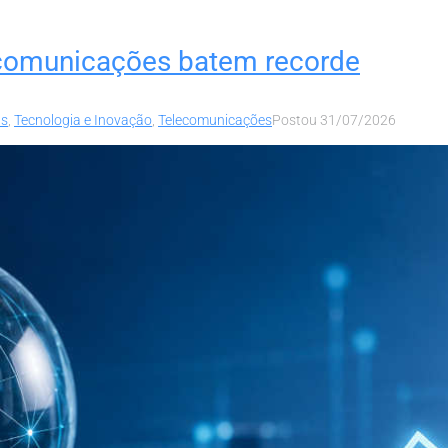
ecomunicações batem recorde
as
,
Tecnologia e Inovação
,
Telecomunicações
Postou
31/07/2026