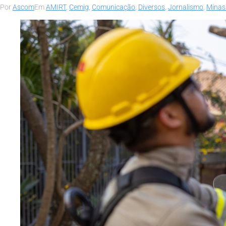
Por
Ascom
Em
AMIRT
,
Cemig
,
Comunicação
,
Diversos
,
Jornalismo
,
Minas