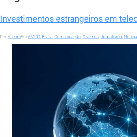
Investimentos estrangeiros em tel
Por
Ascom
Em
AMIRT
,
Brasil
,
Comunicação
,
Diversos
,
Jornalismo
,
Notíci