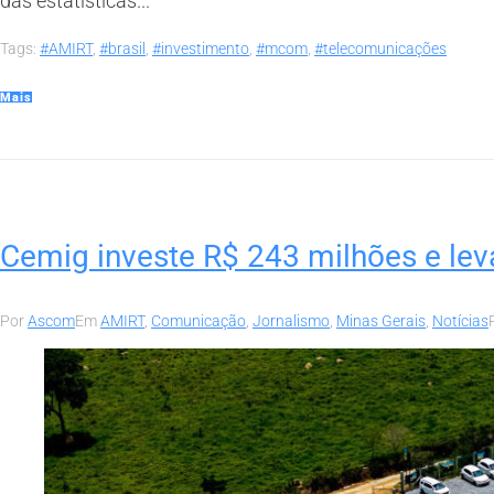
das estatísticas...
Tags:
#AMIRT
,
#brasil
,
#investimento
,
#mcom
,
#telecomunicações
Mais
Cemig investe R$ 243 milhões e le
Por
Ascom
Em
AMIRT
,
Comunicação
,
Jornalismo
,
Minas Gerais
,
Notícias