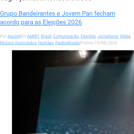
Grupo Bandeirantes e Jovem Pan fecham
acordo para as Eleições 2026
Por
Ascom
Em
AMIRT
,
Brasil
,
Comunicação
,
Eleições
,
Jornalismo
,
Mídia
,
Nossos Associados
,
Notícias
,
Radiodifusão
Postou
15/06/2026