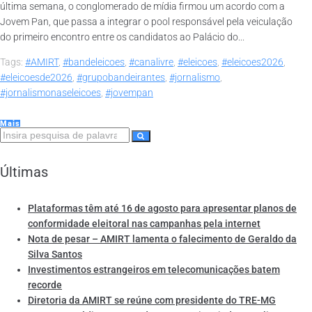
última semana, o conglomerado de mídia firmou um acordo com a
Jovem Pan, que passa a integrar o pool responsável pela veiculação
do primeiro encontro entre os candidatos ao Palácio do...
Tags:
#AMIRT
,
#bandeleicoes
,
#canalivre
,
#eleicoes
,
#eleicoes2026
,
#eleicoesde2026
,
#grupobandeirantes
,
#jornalismo
,
#jornalismonaseleicoes
,
#jovempan
Mais
Últimas
Plataformas têm até 16 de agosto para apresentar planos de
conformidade eleitoral nas campanhas pela internet
Nota de pesar – AMIRT lamenta o falecimento de Geraldo da
Silva Santos
Investimentos estrangeiros em telecomunicações batem
recorde
Diretoria da AMIRT se reúne com presidente do TRE-MG