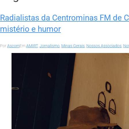
Radialistas da Centrominas FM de 
mistério e humor
Por
Ascom
Em
AMIRT
,
Jornalismo
,
Minas Gerais
,
Nossos Associados
,
Not