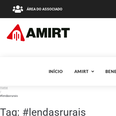
ÁREA DO ASSOCIADO
INÍCIO
AMIRT
BENE
Home
/
#lendasrurais
Tag:
#lendasrurais