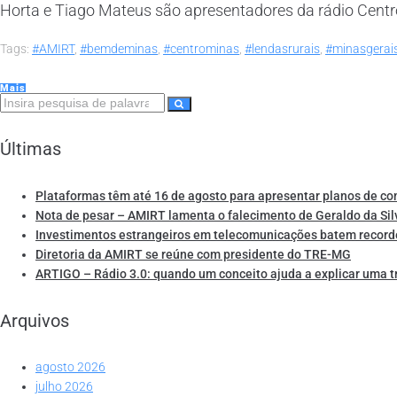
Horta e Tiago Mateus são apresentadores da rádio Centrom
Tags:
#AMIRT
,
#bemdeminas
,
#centrominas
,
#lendasrurais
,
#minasgerai
Mais
Últimas
Plataformas têm até 16 de agosto para apresentar planos de co
Nota de pesar – AMIRT lamenta o falecimento de Geraldo da Sil
Investimentos estrangeiros em telecomunicações batem record
Diretoria da AMIRT se reúne com presidente do TRE-MG
ARTIGO – Rádio 3.0: quando um conceito ajuda a explicar uma 
Arquivos
agosto 2026
julho 2026