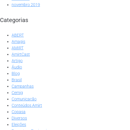
novembro 2019
Categorias
ABERT
Amagis
AMIRT
AmirtCast
Artigo
Áudio
Blog
Brasil
Campanhas
Cemig
Comunicação
Conteúdos Amirt
Copasa
Diversos
Eleições