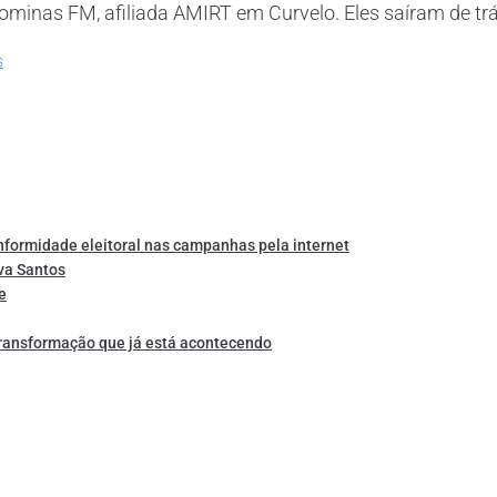
inas FM, afiliada AMIRT em Curvelo. Eles saíram de trás 
s
nformidade eleitoral nas campanhas pela internet
va Santos
e
transformação que já está acontecendo