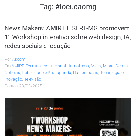
Tag:
#locucaomg
News Makers: AMIRT E SERT-MG promovem
1° Workshop interativo sobre web design, IA,
redes sociais e locução
Por
Ascom
Em
AMIRT
,
Eventos
,
Institucional
,
Jornalismo
,
Mídia
,
Minas Gerais
,
Notícias
,
Publicidade e Propaganda
,
Radiodifusão
,
Tecnologia e
Inovação
,
Televisão
Postou
23/05/2025