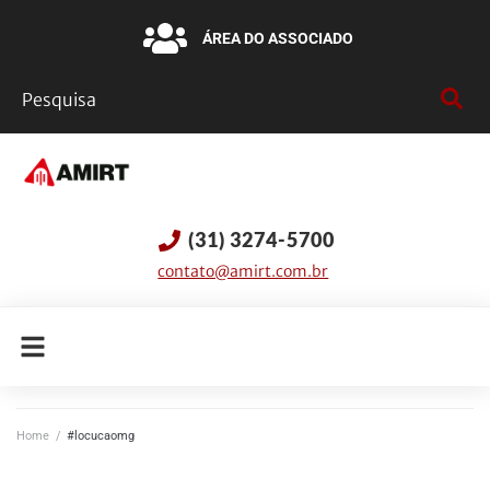
ÁREA DO ASSOCIADO
(31) 3274-5700
contato@amirt.com.br
Home
/
#locucaomg