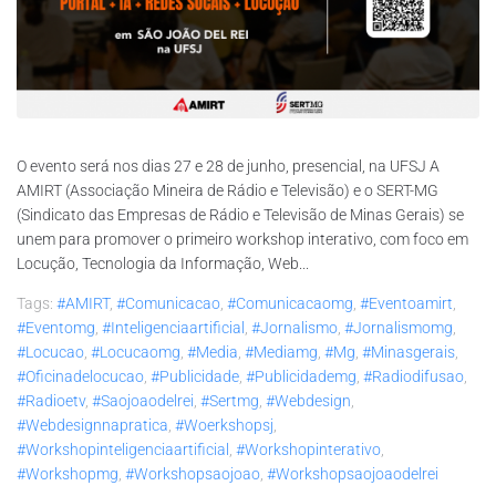
O evento será nos dias 27 e 28 de junho, presencial, na UFSJ A
AMIRT (Associação Mineira de Rádio e Televisão) e o SERT-MG
(Sindicato das Empresas de Rádio e Televisão de Minas Gerais) se
unem para promover o primeiro workshop interativo, com foco em
Locução, Tecnologia da Informação, Web...
Tags:
#AMIRT
,
#comunicacao
,
#comunicacaomg
,
#eventoamirt
,
#eventomg
,
#inteligenciaartificial
,
#jornalismo
,
#jornalismomg
,
#locucao
,
#locucaomg
,
#media
,
#mediamg
,
#mg
,
#minasgerais
,
#oficinadelocucao
,
#publicidade
,
#publicidademg
,
#radiodifusao
,
#radioetv
,
#saojoaodelrei
,
#sertmg
,
#webdesign
,
#webdesignnapratica
,
#woerkshopsj
,
#workshopinteligenciaartificial
,
#workshopinterativo
,
#workshopmg
,
#workshopsaojoao
,
#workshopsaojoaodelrei