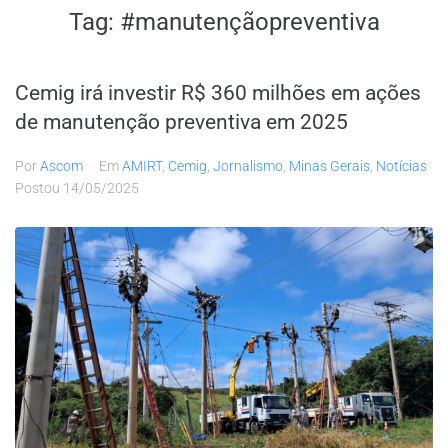
Tag:
#manutençãopreventiva
Cemig irá investir R$ 360 milhões em ações
de manutenção preventiva em 2025
Por
Ascom
Em
AMIRT
,
Cemig
,
Jornalismo
,
Minas Gerais
,
Notícias
Postou
14/05/2025