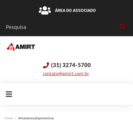
ÁREA DO ASSOCIADO
(31) 3274-5700
contato@amirt.com.br
Home
/
#manutençãopreventiva