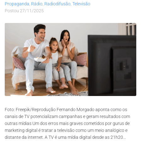
Propaganda
,
Rádio
,
Radiodifusão
,
Televisão
Postou
27/11/2025
Foto: Freepik/Reprodução Fernando Morgado aponta como os
canais de TV potencializam campanhas e geram resultados com
outras mídias Um dos erros mais graves cometidos por gurus de
marketing digital é tratar a televisão como um meio analógico e
distante da internet. A TV é uma mídia digital desde as 21h20...