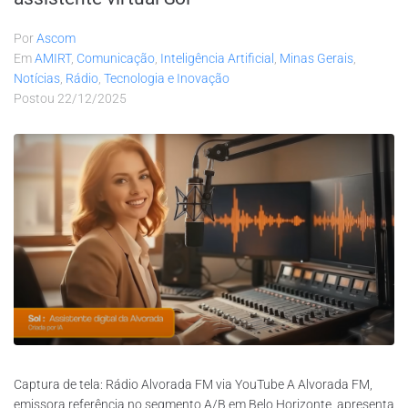
Por
Ascom
Em
AMIRT
,
Comunicação
,
Inteligência Artificial
,
Minas Gerais
,
Notícias
,
Rádio
,
Tecnologia e Inovação
Postou
22/12/2025
Captura de tela: Rádio Alvorada FM via YouTube A Alvorada FM,
emissora referência no segmento A/B em Belo Horizonte, apresenta