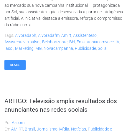
ao mercado sua nova campanha institucional — protagonizada
por Sol, sua assistente digital desenvolvida a partir de inteligência
artificial. A iniciativa, destaca a emissora, reforça o compromisso
da rádio com a...
Tags:
Alvoradabh
,
Alvoradafm
,
Amirt
,
Assistentesol
,
Assistentevirtualsol
,
Belohorizonte
,
BH
,
Emsintoniacomvoce
,
IA
,
Iasol
,
Marketing
,
MG
,
Novacampanha
,
Publicidade
,
Solia
MAIS
ARTIGO: Televisão amplia resultados dos
anunciantes nas redes sociais
Por
Ascom
Em
AMIRT
,
Brasil
,
Jornalismo
,
Mídia
,
Notícias
,
Publicidade e