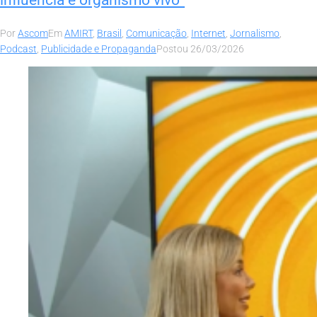
influência é organismo vivo”
Por
Ascom
Em
AMIRT
,
Brasil
,
Comunicação
,
Internet
,
Jornalismo
,
Podcast
,
Publicidade e Propaganda
Postou
26/03/2026