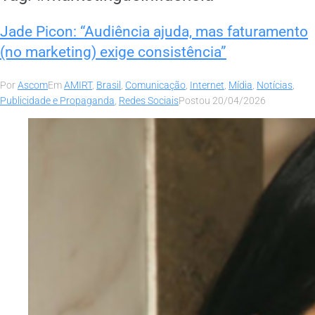
Jade Picon: “Audiência ajuda, mas faturamento
(no marketing) exige consistência”
Por
Ascom
Em
AMIRT
,
Brasil
,
Comunicação
,
Internet
,
Mídia
,
Notícias
,
Publicidade e Propaganda
,
Redes Sociais
Postou
20/04/2026