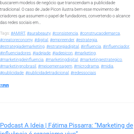
buscarem modelos de negócio que transcendam a publicidade
tradicional. O caso de Jade Picon ilustra bem esse movimento de
criadores que assumem o papel de fundadores, convertendo o alcance
das redes sociais em...
Tags:
#AMIRT
,
#aurabeauty
,
#consistencia
,
#construcaodemarca
,
#creatoreconomy
,
#digital
,
#empreender
,
#estrategia
,
#estrategiademarketing
,
#estrategiadigital
,
#influencia
,
#influenciador
,
#influenciadores
,
#jadejade
,
#jadepicon
,
#marketing
,
#marketingdeinfluencia
,
#marketingdigital
,
#marketingestrategico
,
#marketingnobrasil
,
#meioemensagem
,
#microdrama
,
#midia
,
#publicidade
,
#publicidadetradicional
,
#redessociais
Mais
Podcast A Ideia | Fátima Pissarra: “Marketing de