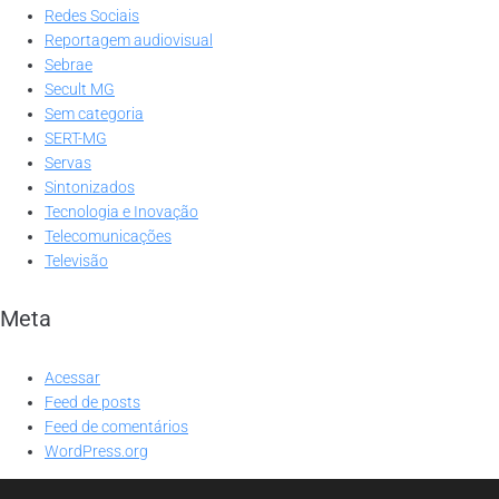
Redes Sociais
Reportagem audiovisual
Sebrae
Secult MG
Sem categoria
SERT-MG
Servas
Sintonizados
Tecnologia e Inovação
Telecomunicações
Televisão
Meta
Acessar
Feed de posts
Feed de comentários
WordPress.org