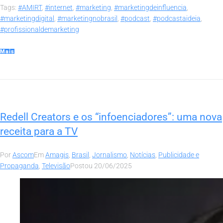
Tags:
#AMIRT
,
#internet
,
#marketing
,
#marketingdeinfluencia
,
#marketingdigital
,
#marketingnobrasil
,
#podcast
,
#podcastaideia
,
#profissionaldemarketing
Mais
Redell Creators e os “infoenciadores”: uma nova
receita para a TV
Por
Ascom
Em
Amagis
,
Brasil
,
Jornalismo
,
Notícias
,
Publicidade e
Propaganda
,
Televisão
Postou
20/06/2025