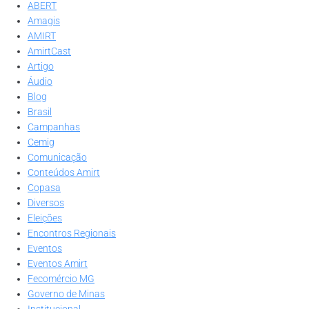
ABERT
Amagis
AMIRT
AmirtCast
Artigo
Áudio
Blog
Brasil
Campanhas
Cemig
Comunicação
Conteúdos Amirt
Copasa
Diversos
Eleições
Encontros Regionais
Eventos
Eventos Amirt
Fecomércio MG
Governo de Minas
Institucional