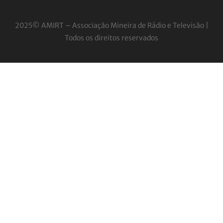
2025© AMIRT – Associação Mineira de Rádio e
Televisão |
Todos os direitos reservados