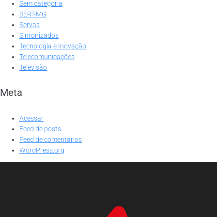
Sem categoria
SERT-MG
Servas
Sintonizados
Tecnologia e Inovação
Telecomunicações
Televisão
Meta
Acessar
Feed de posts
Feed de comentários
WordPress.org