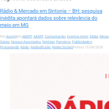
Rádio & Mercado em Sintonia – BH: pesquisa
inédita apontará dados sobre relevância do
meio em MG
Por
Ascom
Em
ABERT
,
AMIRT
,
Comunicação
,
Eventos Amirt
,
Mídia
,
Minas
Gerais
,
Nossos Associados
,
Notícias
,
Parceiros
,
Publicidade e
Propaganda
,
Rádio
,
Radiodifusão
,
Redes Sociais
Postou
15/06/2026