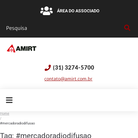
ÁREA DO ASSOCIADO
(31) 3274-5700
contato@amirt.com.br
Home
/
#mercadoradiodifusao
Tag:
#mercadoradiodifusao