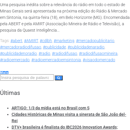
Uma pesquisa inédita sobre a relevância do rádio em todo o estado de
Minas Gerais será apresentada na próxima edição do Rádio & Mercado
em Sintonia, na quinta-feira (18), em Belo Horizonte (MG). Encomendada
pela ABERT e pela AMIRT (Associação Mineira de Rádio e Televisão), a
pesquisa da Quaest Inteligência...
Tags:
#abert
,
#AMIRT
,
#cdlbh
,
#marketing
,
#mercadopublicitario
,
#mercadoradiodifusao
,
#publicidade
,
#publicidadenaradio
,
#publicidadenoradio
,
#radio
,
#radiodifusao
,
#radiodifusaomineira
,
#radioemercado
,
#radioemercadoemsintonia
,
#visaodomercado
Mais
Últimas
ARTIGO: 1/3 da mídia está no Brasil com S
Cidades Históricas de Minas visita a sinerata de São João del-
Rei
DTV+ brasileira é finalista do IBC2026 Innovation Awards;