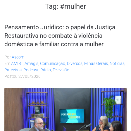
Tag:
#mulher
Pensamento Jurídico: o papel da Justiça
Restaurativa no combate à violência
doméstica e familiar contra a mulher
Por
Ascom
Em
AMIRT
,
Amagis
,
Comunicação
,
Diversos
,
Minas Gerais
,
Notícias
,
Parceiros
,
Podcast
,
Rádio
,
Televisão
Postou
27/05/2026