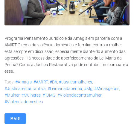
Programa Pensamento Jurídico é da Amagis em parceria com a
AMIRT O tema da violência doméstica e familiar contra a mulher
está sempre em discussão, especialmente diante do aumento das
agressões. Há necessidade de aperfeiçoamento da Lei Maria da
Penha? Como a Justiça Restaurativa pode contribuir no combate a
esse...
Tags:
#amagis
,
#AMIRT
,
#bh
,
#justicamulheres
,
#justicarestaurantiva
,
#leimariadapenha
,
#mg
,
#minasgerais
,
#mulher
,
#mulheres
,
#TJMG
,
#violenciacontramulher
,
#violenciadomestica
MAIS