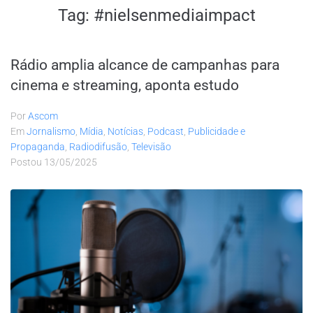
Tag:
#nielsenmediaimpact
Rádio amplia alcance de campanhas para
cinema e streaming, aponta estudo
Por
Ascom
Em
Jornalismo
,
Mídia
,
Notícias
,
Podcast
,
Publicidade e
Propaganda
,
Radiodifusão
,
Televisão
Postou
13/05/2025