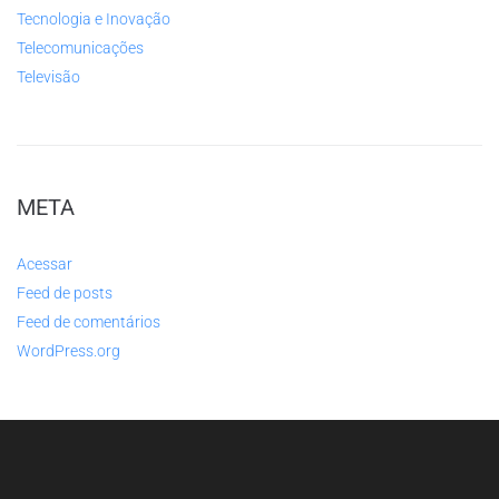
Tecnologia e Inovação
Telecomunicações
Televisão
META
Acessar
Feed de posts
Feed de comentários
WordPress.org