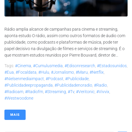
Rádio amplia alcance de campanhas para cinema e streaming,
aponta estudo O rádio, assim como outros formatos de áudio com
publicidade, como podcasts e plataformas de música, pode ter
papel decisivo na divulgação de filmes e serviços de streaming. É o
que mostram estudos reunidos por Pierre Bouvard, diretor de...
Tags:
#cinema
,
#cumulusmedia
,
#edisonresearch
,
#estadosunidos
,
#eua
,
#focaldata
,
#hulu
,
#jornalismo
,
#maru
,
#netflix
,
#nielsenmediaimpact
,
#podcast
,
#publicidade
,
#publicidadeepropaganda
,
#publicidadenoradio
,
#radio
,
#radioam
,
#radiofm
,
#streaming
,
#tv
,
#veritonic
,
#vivvix
,
#westwoodone
MAIS