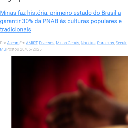
Minas faz história: primeiro estado do Brasil a
garantir 30% da PNAB às culturas populares e
tradicionais
Por
Ascom
Em
AMIRT
,
Diversos
,
Minas Gerais
,
Notícias
,
Parceiros
,
Secult
MG
Postou
20/05/2025