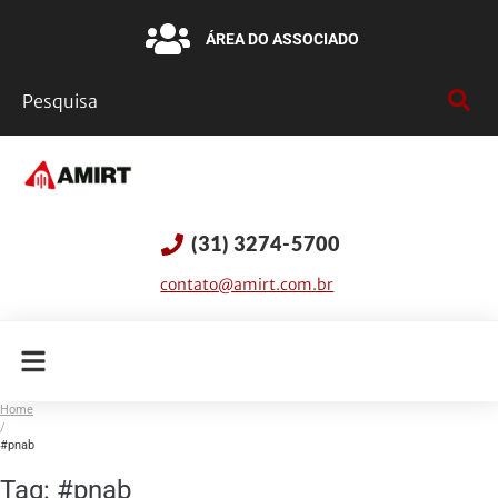
ÁREA DO ASSOCIADO
(31) 3274-5700
contato@amirt.com.br
Home
/
#pnab
Tag:
#pnab