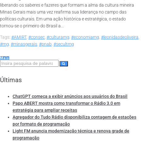
liberando os saberes e fazeres que formam a alma da cultura mineira
Minas Gerais mais uma vez reafirma sua liderança no campo das
políticas culturais. Em uma ação histórica e estratégica, o estado
tornou-se o primeiro do Brasil a...
Tags:
#AMIRT
,
#consec
,
#culturamg
,
#economiamg
,
#leonidasdeoliveira
,
#mg
,
#minasgerais
,
#pnab
,
#secultmg
Mais
Últimas
ChatGPT começa a exibir anúncios aos usuários do Brasil
Papo ABERT mostra como transformar o Rádio 3.0 em
estratégia para ampliar receitas
Agregador do Tudo Rádio disponibiliza contagem de estações
por formato de programação
Light FM anuncia modernização técnica e renova grade de
programação