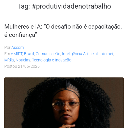
Tag:
#produtividadenotrabalho
Mulheres e IA: “O desafio não é capacitação,
é confiança”
Por
Ascom
Em
AMIRT
,
Brasil
,
Comunicação
,
Inteligência Artificial
,
Internet
,
Mídia
,
Notícias
,
Tecnologia e Inovação
Postou
21/05/2026