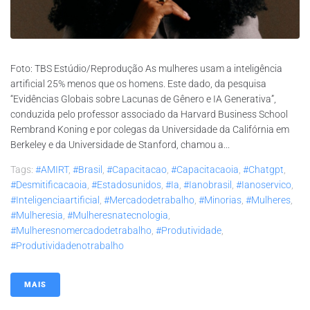
Foto: TBS Estúdio/Reprodução As mulheres usam a inteligência
artificial 25% menos que os homens. Este dado, da pesquisa
“Evidências Globais sobre Lacunas de Gênero e IA Generativa”,
conduzida pelo professor associado da Harvard Business School
Rembrand Koning e por colegas da Universidade da Califórnia em
Berkeley e da Universidade de Stanford, chamou a...
Tags:
#AMIRT
,
#brasil
,
#capacitacao
,
#capacitacaoia
,
#chatgpt
,
#desmitificacaoia
,
#estadosunidos
,
#ia
,
#ianobrasil
,
#ianoservico
,
#inteligenciaartificial
,
#mercadodetrabalho
,
#minorias
,
#mulheres
,
#mulheresia
,
#mulheresnatecnologia
,
#mulheresnomercadodetrabalho
,
#produtividade
,
#produtividadenotrabalho
MAIS