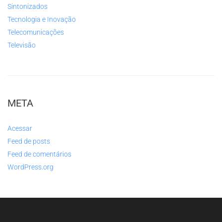
Sintonizados
Tecnologia e Inovação
Telecomunicações
Televisão
META
Acessar
Feed de posts
Feed de comentários
WordPress.org