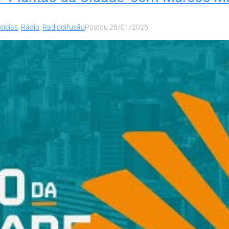
tícias
,
Rádio
,
Radiodifusão
Postou
28/01/2026