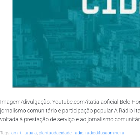
Imagem/divulgação: Youtube.com/itatiaiaoficial Belo H
jornalismo comunitário e participação popular A Rádio I
voltada à prestação de serviço e ao jornalismo comunitário.
Tags:
amirt
,
itatiaia
,
plantaodacidade
,
radio
,
radiodifusaomineira