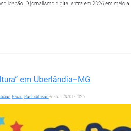
solidação. O jornalismo digital entra em 2026 em meio 
ultura” em Uberlândia–MG
tícias
,
Rádio
,
Radiodifusão
Postou
29/01/2026