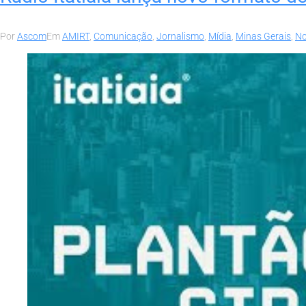
Por
Ascom
Em
AMIRT
,
Comunicação
,
Jornalismo
,
Mídia
,
Minas Gerais
,
No