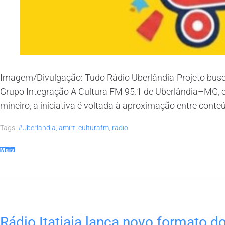
Imagem/Divulgação: Tudo Rádio Uberlândia-Projeto busca
Grupo Integração A Cultura FM 95.1 de Uberlândia–MG, e
mineiro, a iniciativa é voltada à aproximação entre conteú
Tags:
#Uberlandia
,
amirt
,
culturafm
,
radio
Mais
Rádio Itatiaia lança novo formato