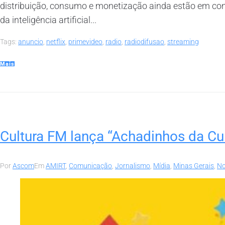
distribuição, consumo e monetização ainda estão em con
da inteligência artificial...
Tags:
anuncio
,
netflix
,
primevideo
,
radio
,
radiodifusao
,
streaming
Mais
Cultura FM lança “Achadinhos da C
Por
Ascom
Em
AMIRT
,
Comunicação
,
Jornalismo
,
Mídia
,
Minas Gerais
,
No