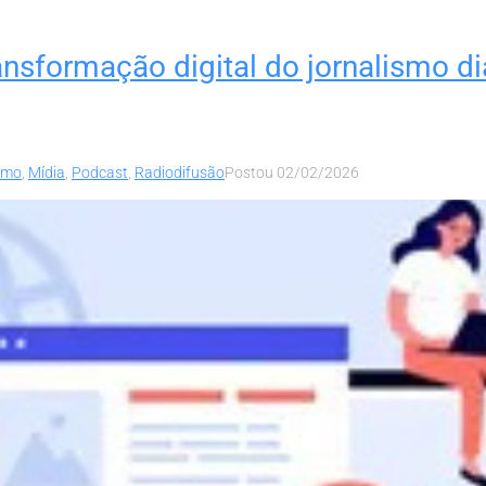
nsformação digital do jornalismo di
smo
,
Mídia
,
Podcast
,
Radiodifusão
Postou
02/02/2026