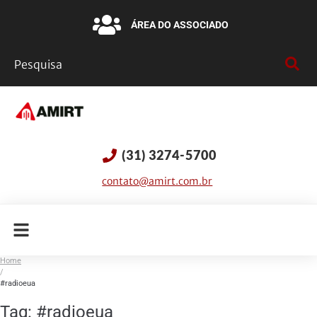
ÁREA DO ASSOCIADO
(31) 3274-5700
contato@amirt.com.br
Home
/
#radioeua
Tag:
#radioeua