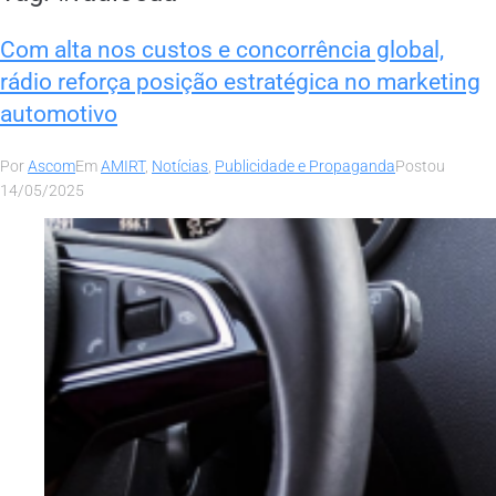
Com alta nos custos e concorrência global,
rádio reforça posição estratégica no marketing
automotivo
Por
Ascom
Em
AMIRT
,
Notícias
,
Publicidade e Propaganda
Postou
14/05/2025