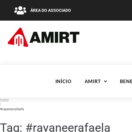
ÁREA DO ASSOCIADO
INÍCIO
AMIRT
BENE
Home
/
#rayaneerafaela
Tag:
#rayaneerafaela