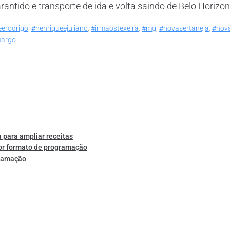
antido e transporte de ida e volta saindo de Belo Horizon
eerodrigo
,
#henriqueejuliano
,
#irmaostexeira
,
#mg
,
#novasertaneja
,
#nov
margo
 para ampliar receitas
or formato de programação
gramação