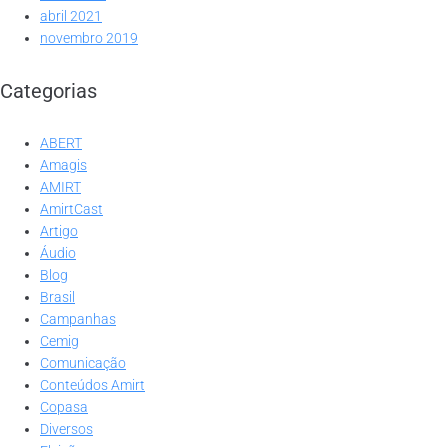
abril 2021
novembro 2019
Categorias
ABERT
Amagis
AMIRT
AmirtCast
Artigo
Áudio
Blog
Brasil
Campanhas
Cemig
Comunicação
Conteúdos Amirt
Copasa
Diversos