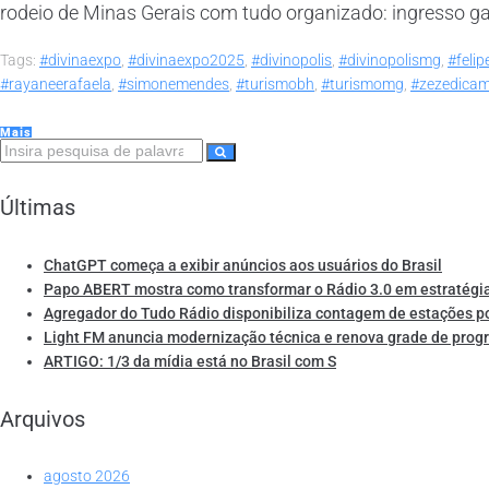
rodeio de Minas Gerais com tudo organizado: ingresso gar
Tags:
#divinaexpo
,
#divinaexpo2025
,
#divinopolis
,
#divinopolismg
,
#felip
#rayaneerafaela
,
#simonemendes
,
#turismobh
,
#turismomg
,
#zezedica
Mais
Últimas
ChatGPT começa a exibir anúncios aos usuários do Brasil
Papo ABERT mostra como transformar o Rádio 3.0 em estratégia
Agregador do Tudo Rádio disponibiliza contagem de estações p
Light FM anuncia modernização técnica e renova grade de pro
ARTIGO: 1/3 da mídia está no Brasil com S
Arquivos
agosto 2026