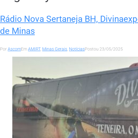
Rádio Nova Sertaneja BH, Divinaexp
de Minas
Por
Ascom
Em
AMIRT
,
Minas Gerais
,
Notícias
Postou
23/05/2025