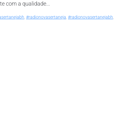
te com a qualidade...
asertanejabh
,
#radionovasertaneja
,
#radionovasertanejabh
,