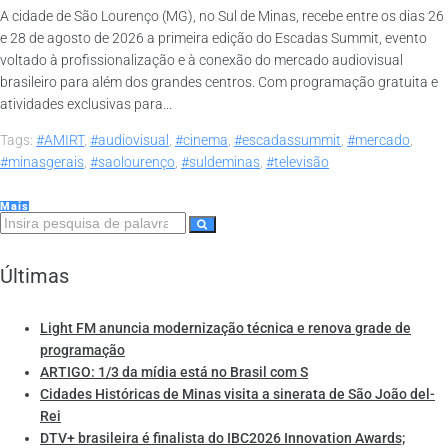
A cidade de São Lourenço (MG), no Sul de Minas, recebe entre os dias 26
e 28 de agosto de 2026 a primeira edição do Escadas Summit, evento
voltado à profissionalização e à conexão do mercado audiovisual
brasileiro para além dos grandes centros. Com programação gratuita e
atividades exclusivas para...
Tags:
#AMIRT
,
#audiovisual
,
#cinema
,
#escadassummit
,
#mercado
,
#minasgerais
,
#saolourenço
,
#suldeminas
,
#televisão
Mais
Últimas
Light FM anuncia modernização técnica e renova grade de
programação
ARTIGO: 1/3 da mídia está no Brasil com S
Cidades Históricas de Minas visita a sinerata de São João del-
Rei
DTV+ brasileira é finalista do IBC2026 Innovation Awards;