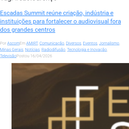
Escadas Summit reúne criação, indústria e
instituições para fortalecer o audiovisual fora
dos grandes centros
Por
Ascom
Em
AMIRT
,
Comunicação
,
Diversos
,
Eventos
,
Jornalismo
,
Minas Gerais
,
Notícias
,
Radiodifusão
,
Tecnologia e Inovação
,
Televisão
Postou
16/04/2026