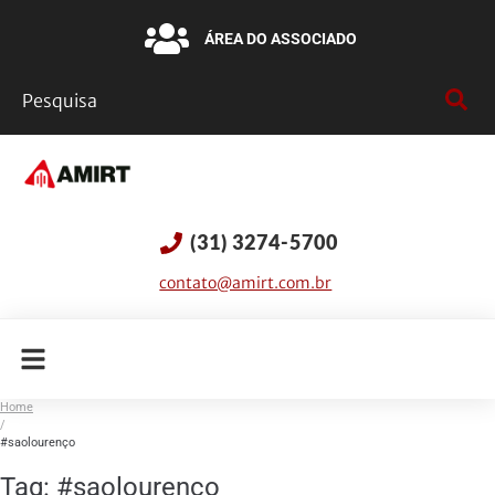
ÁREA DO ASSOCIADO
(31) 3274-5700
contato@amirt.com.br
Home
/
#saolourenço
Tag:
#saolourenço