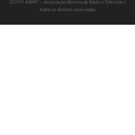
2025© AMIRT – Associação Mineira de Rádio e
Televisão |
Todos os direitos reservados