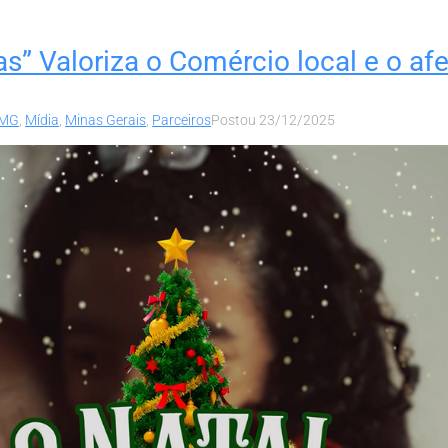
 Valoriza o Comércio local e o afe
 MG
,
Mídia
,
Minas Gerais
,
Parceiros
Postou
23/12/2025