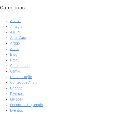
Categorias
ABERT
Amagis
AMIRT
AmirtCast
Artigo
Áudio
Blog
Brasil
Campanhas
Cemig
Comunicação
Conteúdos Amirt
Copasa
Diversos
Eleições
Encontros Regionais
Eventos