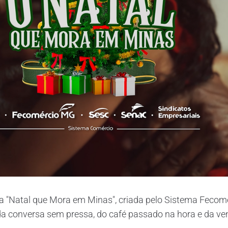
"Natal que Mora em Minas", criada pelo Sistema Fecomérc
da conversa sem pressa, do café passado na hora e da ven