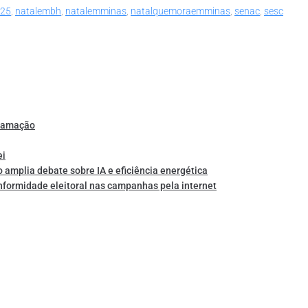
025
,
natalembh
,
natalemminas
,
natalquemoraemminas
,
senac
,
sesc
gramação
ei
o amplia debate sobre IA e eficiência energética
nformidade eleitoral nas campanhas pela internet