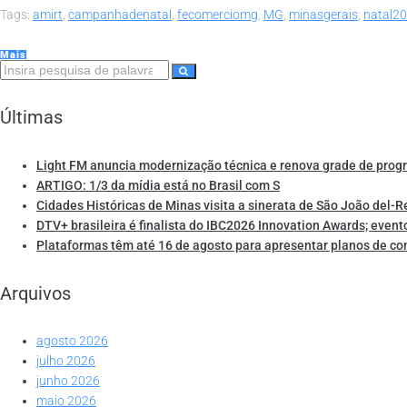
Tags:
amirt
,
campanhadenatal
,
fecomerciomg
,
MG
,
minasgerais
,
natal2
Mais
Últimas
Light FM anuncia modernização técnica e renova grade de pro
ARTIGO: 1/3 da mídia está no Brasil com S
Cidades Históricas de Minas visita a sinerata de São João del-R
DTV+ brasileira é finalista do IBC2026 Innovation Awards; event
Plataformas têm até 16 de agosto para apresentar planos de co
Arquivos
agosto 2026
julho 2026
junho 2026
maio 2026