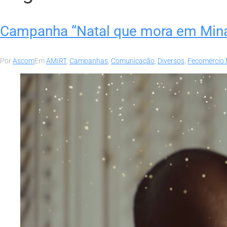
Campanha “Natal que mora em Minas”
Por
Ascom
Em
AMIRT
,
Campanhas
,
Comunicação
,
Diversos
,
Fecomércio