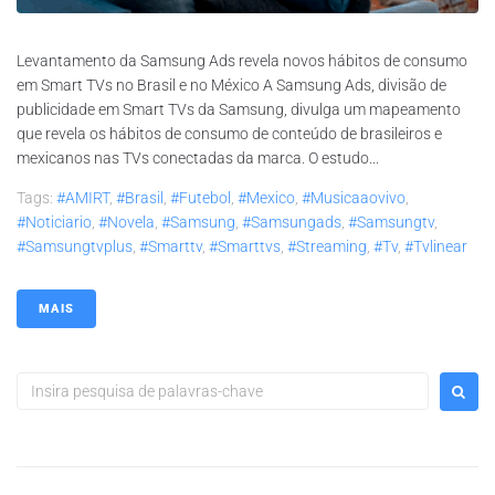
Levantamento da Samsung Ads revela novos hábitos de consumo
em Smart TVs no Brasil e no México A Samsung Ads, divisão de
publicidade em Smart TVs da Samsung, divulga um mapeamento
que revela os hábitos de consumo de conteúdo de brasileiros e
mexicanos nas TVs conectadas da marca. O estudo...
Tags:
#AMIRT
,
#brasil
,
#futebol
,
#mexico
,
#musicaaovivo
,
#noticiario
,
#novela
,
#samsung
,
#samsungads
,
#samsungtv
,
#samsungtvplus
,
#smarttv
,
#smarttvs
,
#streaming
,
#tv
,
#tvlinear
MAIS