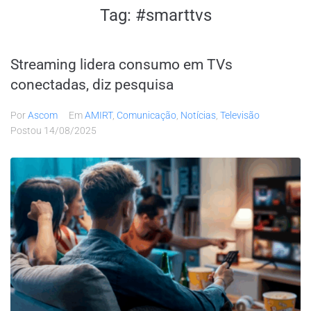
Tag:
#smarttvs
Streaming lidera consumo em TVs
conectadas, diz pesquisa
Por
Ascom
Em
AMIRT
,
Comunicação
,
Notícias
,
Televisão
Postou
14/08/2025