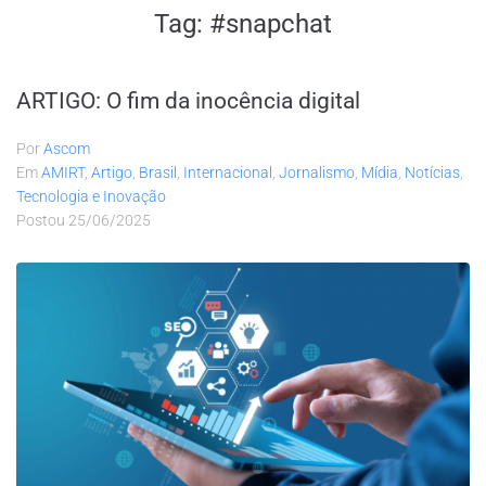
Tag:
#snapchat
ARTIGO: O fim da inocência digital
Por
Ascom
Em
AMIRT
,
Artigo
,
Brasil
,
Internacional
,
Jornalismo
,
Mídia
,
Notícias
,
Tecnologia e Inovação
Postou
25/06/2025