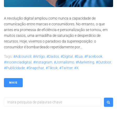
A revolução digital ampliou como nunca a capacidade de
comunicação entre marcas e consumidores. No entanto, o que
antes era promessa de eficiência e personalização se tornou, em
muitos casos, uma armadilha de saturação e desperdício de
recursos. Hoje, vivemos o paradoxo da superexposição: o
consumidor é bombardeado repetidamente por...
Tags:
#adcouncil
,
#artigo
,
#dados
,
#digital
,
#eua
,
#facebook
,
#inocenciadigital
,
#instagram
,
#jornalismo
,
#marketing
,
#outdoor
,
#publicidade
,
#snapchat
,
#tiktok
,
#twitter
,
#x
MAIS