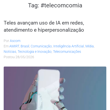
Tag:
#telecomcomia
Teles avançam uso de IA em redes,
atendimento e hiperpersonalização
Por
Ascom
Em
AMIRT
,
Brasil
,
Comunicação
,
Inteligência Artificial
,
Mídia
,
Notícias
,
Tecnologia e Inovação
,
Telecomunicações
Postou
28/05/2026