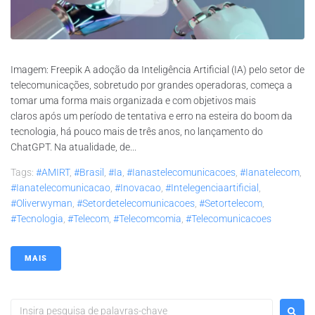
Imagem: Freepik A adoção da Inteligência Artificial (IA) pelo setor de
telecomunicações, sobretudo por grandes operadoras, começa a
tomar uma forma mais organizada e com objetivos mais
claros após um período de tentativa e erro na esteira do boom da
tecnologia, há pouco mais de três anos, no lançamento do
ChatGPT. Na atualidade, de...
Tags:
#AMIRT
,
#brasil
,
#ia
,
#ianastelecomunicacoes
,
#ianatelecom
,
#ianatelecomunicacao
,
#inovacao
,
#intelegenciaartificial
,
#oliverwyman
,
#setordetelecomunicacoes
,
#setortelecom
,
#tecnologia
,
#telecom
,
#telecomcomia
,
#telecomunicacoes
MAIS