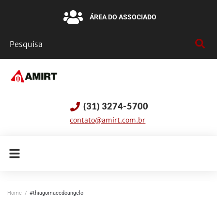
ÁREA DO ASSOCIADO
(31) 3274-5700
contato@amirt.com.br
Home
/
#thiagomacedoangelo