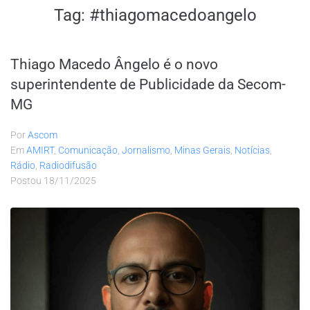
Tag:
#thiagomacedoangelo
Thiago Macedo Ângelo é o novo
superintendente de Publicidade da Secom-
MG
Por
Ascom
Em
AMIRT
,
Comunicação
,
Jornalismo
,
Minas Gerais
,
Notícias
,
Rádio
,
Radiodifusão
Postou
18/11/2025