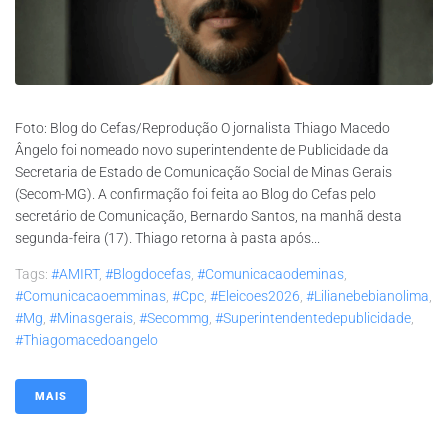
Foto: Blog do Cefas/Reprodução O jornalista Thiago Macedo
Ângelo foi nomeado novo superintendente de Publicidade da
Secretaria de Estado de Comunicação Social de Minas Gerais
(Secom-MG). A confirmação foi feita ao Blog do Cefas pelo
secretário de Comunicação, Bernardo Santos, na manhã desta
segunda-feira (17). Thiago retorna à pasta após...
Tags:
#AMIRT
,
#blogdocefas
,
#comunicacaodeminas
,
#comunicacaoemminas
,
#cpc
,
#eleicoes2026
,
#lilianebebianolima
,
#mg
,
#minasgerais
,
#secommg
,
#superintendentedepublicidade
,
#thiagomacedoangelo
MAIS