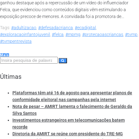
ganhou destaque após a repercussão de um vídeo do influenciador
Felca, que evidenciou como conteúdos digitais vêm estimulando a
exposição precoce de menores. A convidada foi a promotora de...
Tags:
#adultizacao
,
#defesadacrianca
,
#ecadigital
,
#exploracaoinfantojuvenil
,
#felca
,
#mpmg
,
#protecaoascriancas
,
#tvmp
,
#tvmpentrevista
Mais
Últimas
Plataformas têm até 16 de agosto para apresentar planos de
conformidade eleitoral nas campanhas pela internet
Nota de pesar – AMIRT lamenta o falecimento de Geraldo da
Silva Santos
Investimentos estrangeiros em telecomunicações batem
recorde
Diretoria da AMIRT se reúne com presidente do TRE-MG