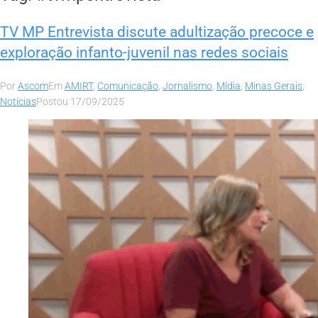
TV MP Entrevista discute adultização precoce e
exploração infanto-juvenil nas redes sociais
Por
Ascom
Em
AMIRT
,
Comunicação
,
Jornalismo
,
Mídia
,
Minas Gerais
,
Notícias
Postou
17/09/2025