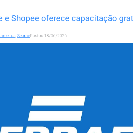
e e Shopee oferece capacitação grat
arceiros
,
Sebrae
Postou
18/06/2026