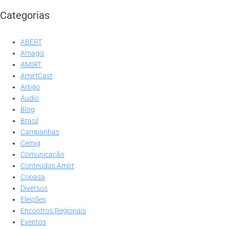
Categorias
ABERT
Amagis
AMIRT
AmirtCast
Artigo
Áudio
Blog
Brasil
Campanhas
Cemig
Comunicação
Conteúdos Amirt
Copasa
Diversos
Eleições
Encontros Regionais
Eventos