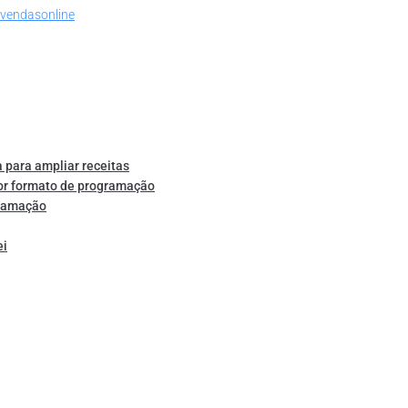
vendasonline
 para ampliar receitas
or formato de programação
gramação
ei