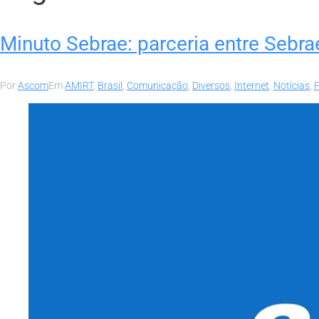
Minuto Sebrae: parceria entre Sebra
Por
Ascom
Em
AMIRT
,
Brasil
,
Comunicação
,
Diversos
,
Internet
,
Notícias
,
P