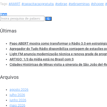
Tags:
#AMIRT
,
#capacitacaogratuita
,
#sebrae
,
#sebraeminas
,
#shopee
,
#
Mais
Últimas
Papo ABERT mostra como transformar o Rádio 3.0 em estratégia
Agregador do Tudo Rádio disponibiliza contagem de estações p
Light FM anuncia modernização técnica e renova grade de pro
ARTIGO: 1/3 da mídia está no Brasil com S
Cidades Históricas de Minas visita a sinerata de São João del-R
Arquivos
agosto 2026
julho 2026
junho 2026
maio 2026