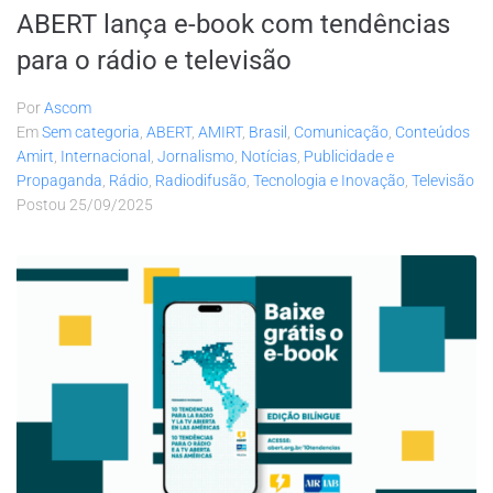
ABERT lança e-book com tendências
para o rádio e televisão
Por
Ascom
Em
Sem categoria
,
ABERT
,
AMIRT
,
Brasil
,
Comunicação
,
Conteúdos
Amirt
,
Internacional
,
Jornalismo
,
Notícias
,
Publicidade e
Propaganda
,
Rádio
,
Radiodifusão
,
Tecnologia e Inovação
,
Televisão
Postou
25/09/2025