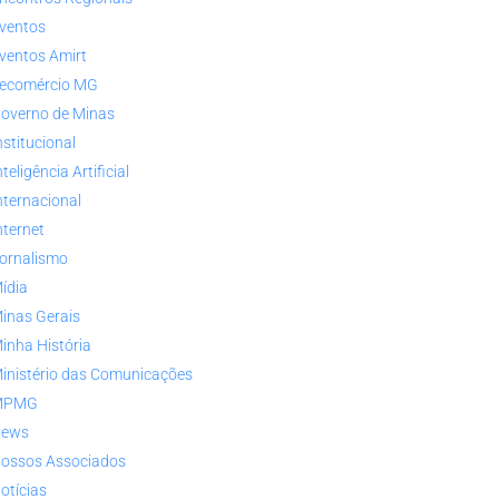
ventos
ventos Amirt
ecomércio MG
overno de Minas
nstitucional
nteligência Artificial
nternacional
nternet
ornalismo
ídia
inas Gerais
inha História
inistério das Comunicações
MPMG
ews
ossos Associados
otícias