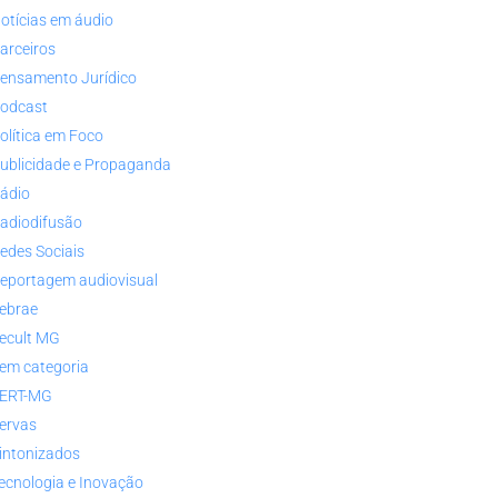
otícias em áudio
arceiros
ensamento Jurídico
odcast
olítica em Foco
ublicidade e Propaganda
ádio
adiodifusão
edes Sociais
eportagem audiovisual
ebrae
ecult MG
em categoria
ERT-MG
ervas
intonizados
ecnologia e Inovação