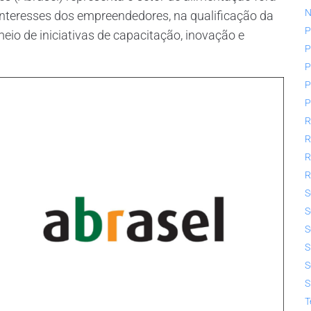
N
 interesses dos empreendedores, na qualificação da
P
eio de iniciativas de capacitação, inovação e
P
P
P
P
R
R
R
R
S
S
S
S
S
S
T