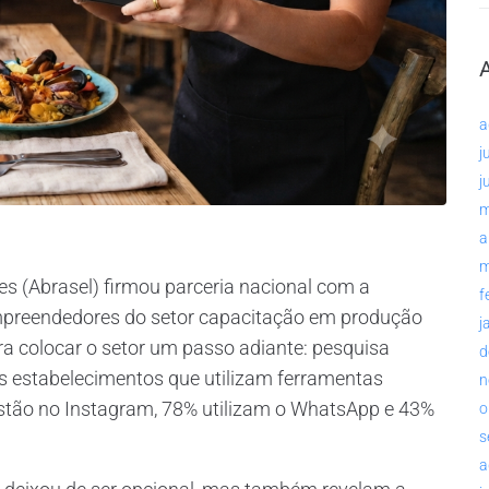
a
j
j
m
a
m
es (Abrasel) firmou parceria nacional com a
f
empreendedores do setor capacitação em produção
j
ara colocar o setor um passo adiante: pesquisa
d
os estabelecimentos que utilizam ferramentas
n
 estão no Instagram, 78% utilizam o WhatsApp e 43%
o
s
a