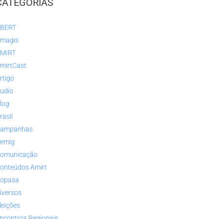
CATEGORIAS
BERT
magis
MIRT
mirtCast
rtigo
udio
log
rasil
ampanhas
emig
omunicação
onteúdos Amirt
opasa
iversos
leições
ncontros Regionais