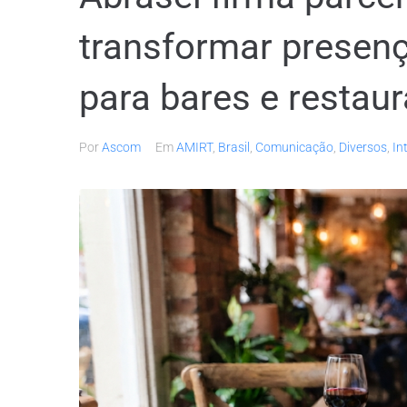
transformar presenç
para bares e restau
Por
Ascom
Em
AMIRT
,
Brasil
,
Comunicação
,
Diversos
,
In