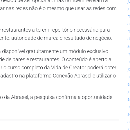
 deixou de ser opcional, mas também revelam a
j
estar nas redes não é o mesmo que usar as redes com
j
m
a
 restaurantes a terem repertório necessário para
m
ento, autoridade de marca e resultado de negócio.
d
a
á disponível gratuitamente um módulo exclusivo
m
e de bares e restaurantes. O conteúdo é aberto a
m
r o curso completo da Vida de Creator poderá obter
j
adastro na plataforma Conexão Abrasel e utilizar o
n
a
j
o da Abrasel, a pesquisa confirma a oportunidade
a
f
s
a
j