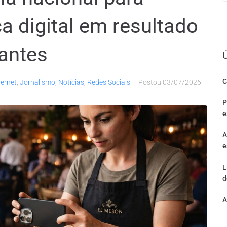
a digital em resultado
rantes
C
ternet
,
Jornalismo
,
Notícias
,
Redes Sociais
Postou
03/07/2026
P
e
A
e
L
d
A