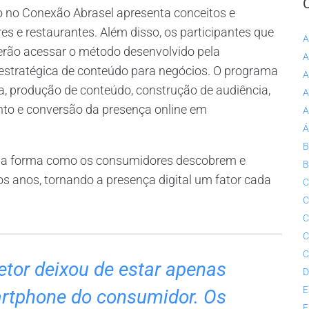
do no Conexão Abrasel apresenta conceitos e
es e restaurantes. Além disso, os participantes que
A
rão acessar o método desenvolvido pela
A
o estratégica de conteúdo para negócios. O programa
A
 produção de conteúdo, construção de audiência,
A
ento e conversão da presença online em
A
Á
B
tz, a forma como os consumidores descobrem e
B
 anos, tornando a presença digital um fator cada
C
C
C
C
C
 setor deixou de estar apenas
D
E
artphone do consumidor. Os
E