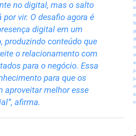
nte no digital, mas o salto
a
 por vir. O desafio agora é
m
f
presença digital em um
j
o, produzindo conteúdo que
d
o
reite o relacionamento com
s
a
ltados para o negócio. Essa
j
onhecimento para que os
j
m
 aproveitar melhor esse
a
al”, afirma.
n