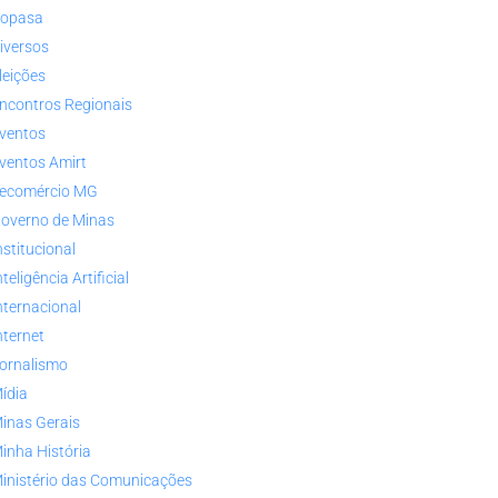
opasa
iversos
leições
ncontros Regionais
ventos
ventos Amirt
ecomércio MG
overno de Minas
nstitucional
nteligência Artificial
nternacional
nternet
ornalismo
ídia
inas Gerais
inha História
inistério das Comunicações