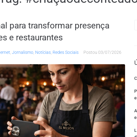
nal para transformar presença
es e restaurantes
ternet
,
Jornalismo
,
Notícias
,
Redes Sociais
Postou
03/07/2026
C
P
e
A
e
L