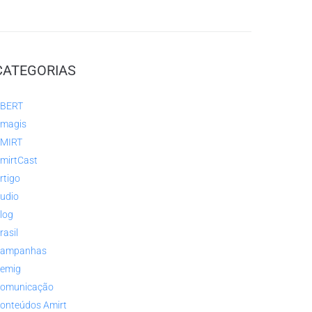
CATEGORIAS
BERT
magis
MIRT
mirtCast
rtigo
udio
log
rasil
ampanhas
emig
omunicação
onteúdos Amirt