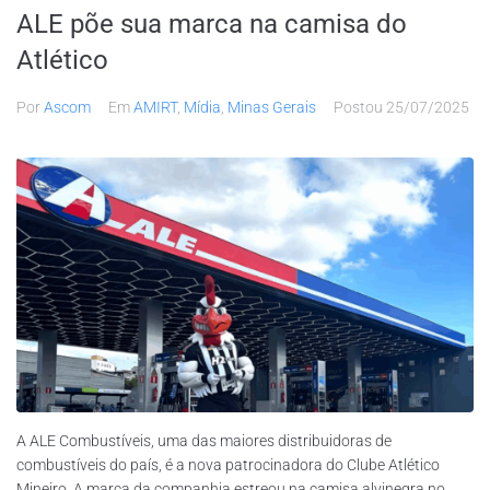
ALE põe sua marca na camisa do
Atlético
Por
Ascom
Em
AMIRT
,
Mídia
,
Minas Gerais
Postou
25/07/2025
A ALE Combustíveis, uma das maiores distribuidoras de
combustíveis do país, é a nova patrocinadora do Clube Atlético
Mineiro. A marca da companhia estreou na camisa alvinegra no