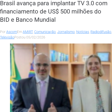
Brasil avança para implantar TV 3.0 com
financiamento de US$ 500 milhões do
BID e Banco Mundial
Por
Ascom
Em
AMIRT
,
Comunicação
,
Jornalismo
,
Notícias
,
Radiodifusão
,
Televisão
Postou
05/02/2026