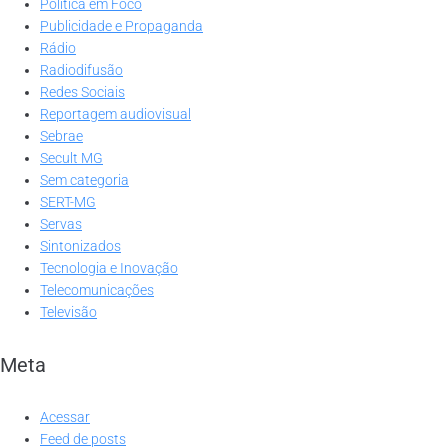
Política em Foco
Publicidade e Propaganda
Rádio
Radiodifusão
Redes Sociais
Reportagem audiovisual
Sebrae
Secult MG
Sem categoria
SERT-MG
Servas
Sintonizados
Tecnologia e Inovação
Telecomunicações
Televisão
Meta
Acessar
Feed de posts