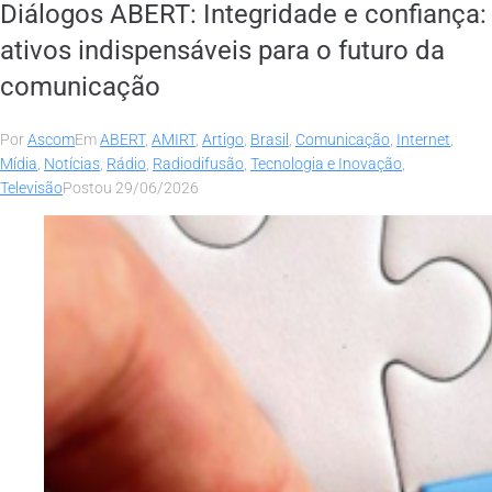
Diálogos ABERT: Integridade e confiança:
ativos indispensáveis para o futuro da
comunicação
Por
Ascom
Em
ABERT
,
AMIRT
,
Artigo
,
Brasil
,
Comunicação
,
Internet
,
Mídia
,
Notícias
,
Rádio
,
Radiodifusão
,
Tecnologia e Inovação
,
Televisão
Postou
29/06/2026