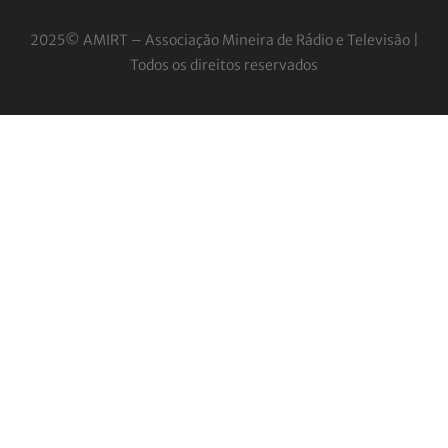
2025© AMIRT – Associação Mineira de Rádio e
Televisão |
Todos os direitos reservados