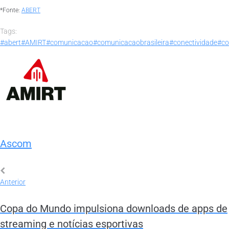
*Fonte:
ABERT
Tags:
#abert
#AMIRT
#comunicacao
#comunicacaobrasileira
#conectividade
#co
Ascom
Anterior
Copa do Mundo impulsiona downloads de apps de
streaming e notícias esportivas