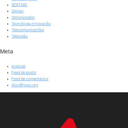
SERT-MG
Servas
Sintonizados
Tecnologia e Inovação
Telecomunicações
Televisão
Meta
Acessar
Feed de posts
Feed de comentários
WordPress.org