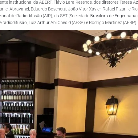
te institucional da ABERT, Flávio Lara Resende, dos diretores Teresa 
niel Abravanel, Eduardo Boschetti, João Vitor Xavier, Rafael Pizani e Ri
onal de Radiodifusão (AIR), da SET (Sociedade Brasileira de Engenharia d
radiodifusão, Luiz Arthur Abi Chedid (AESP) e Rodrigo Martinez (AERP).