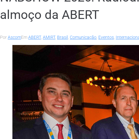
almoço da ABERT
Por
Ascom
Em
ABERT
,
AMIRT
,
Brasil
,
Comunicação
,
Eventos
,
Internacion