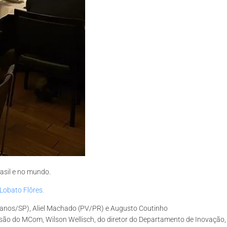
asil e no mundo.
 Lobato Flôres.
canos/SP), Aliel Machado (PV/PR) e Augusto Coutinho
fusão do MCom, Wilson Wellisch, do diretor do Departamento de Inovação,