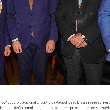
2026, o tradicional Encontro da Radiodifusão Brasileira reuniu, nesta
s de radiodifusão, jornalistas, parlamentares e representantes do Minis