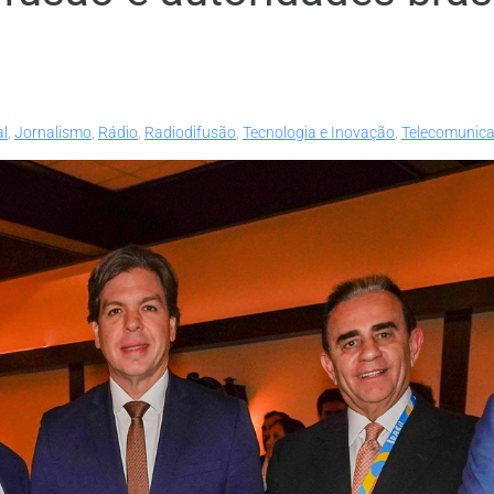
al
,
Jornalismo
,
Rádio
,
Radiodifusão
,
Tecnologia e Inovação
,
Telecomunic