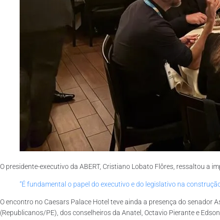
O presidente-executivo da ABERT, Cristiano Lobato Flôres, ressaltou a i
“É fundamental o papel do executivo e do legislativo na construção
O encontro no Caesars Palace Hotel teve ainda a presença do senador 
(Republicanos/PE), dos conselheiros da Anatel, Octavio Pierante e Edso