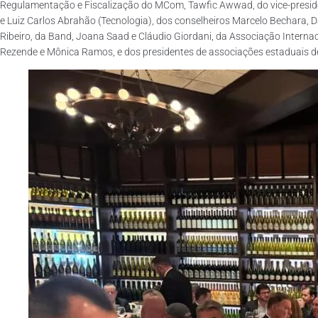
Regulamentação e Fiscalização do MCom, Tawfic Awwad, do vice-presiden
e Luiz Carlos Abrahão (Tecnologia), dos conselheiros Marcelo Bechara, Da
Ribeiro, da Band, Joana Saad e Cláudio Giordani, da Associação Internaci
Rezende e Mônica Ramos, e dos presidentes de associações estaduais de 