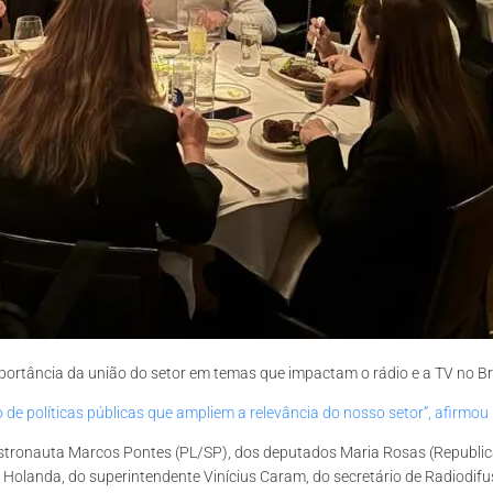
mportância da união do setor em temas que impactam o rádio e a TV no Br
 de políticas públicas que ampliem a relevância do nosso setor”, afirmou
Astronauta Marcos Pontes (PL/SP), dos deputados Maria Rosas (Republi
n Holanda, do superintendente Vinícius Caram, do secretário de Radiodi