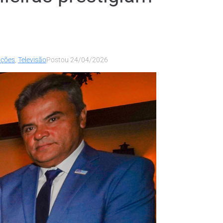
ações
,
Televisão
Postou
24/04/2026