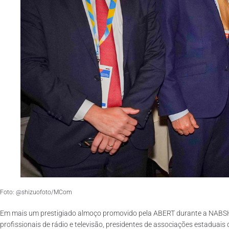
Foto: @shizuofoto/MCom
Em mais um prestigiado almoço promovido pela ABERT durante a NABSHOW 
profissionais de rádio e televisão, presidentes de associações estaduai