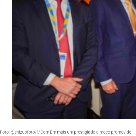
Foto: @shizuofoto/MCom Em mais um prestigiado almoço promovido