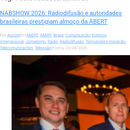
NABSHOW 2026: Radiodifusão e autoridades
brasileiras prestigiam almoço da ABERT
Por
Ascom
Em
ABERT
,
AMIRT
,
Brasil
,
Comunicação
,
Eventos
,
Internacional
,
Jornalismo
,
Rádio
,
Radiodifusão
,
Tecnologia e Inovação
,
Telecomunicações
,
Televisão
Postou
24/04/2026