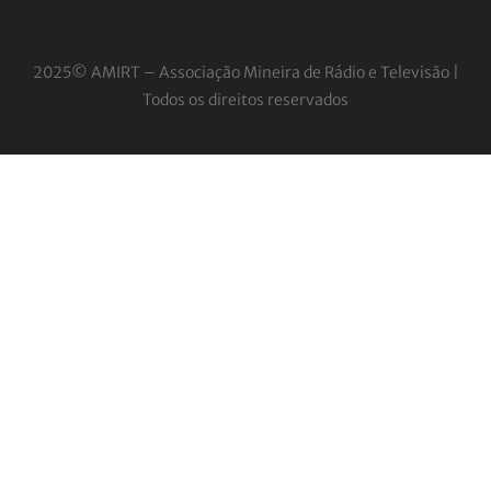
2025© AMIRT – Associação Mineira de Rádio e
Televisão |
Todos os direitos reservados