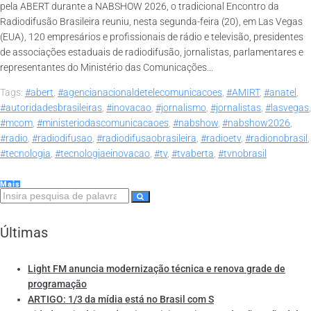
pela ABERT durante a NABSHOW 2026, o tradicional Encontro da
Radiodifusão Brasileira reuniu, nesta segunda-feira (20), em Las Vegas
(EUA), 120 empresários e profissionais de rádio e televisão, presidentes
de associações estaduais de radiodifusão, jornalistas, parlamentares e
representantes do Ministério das Comunicações...
Tags:
#abert
,
#agencianacionaldetelecomunicacoes
,
#AMIRT
,
#anatel
,
#autoridadesbrasileiras
,
#inovacao
,
#jornalismo
,
#jornalistas
,
#lasvegas
,
#mcom
,
#ministeriodascomunicacaoes
,
#nabshow
,
#nabshow2026
,
#radio
,
#radiodifusao
,
#radiodifusaobrasileira
,
#radioetv
,
#radionobrasil
,
#tecnologia
,
#tecnologiaeinovacao
,
#tv
,
#tvaberta
,
#tvnobrasil
Mais
Últimas
Light FM anuncia modernização técnica e renova grade de
programação
ARTIGO: 1/3 da mídia está no Brasil com S