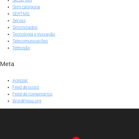
Sem categoria
SERT-MG
Servas
Sintonizados
Tecnologia e Inovação
Telecomunicações
Televisão
Meta
Acessar
Feed de posts
Feed de comentários
WordPress.org