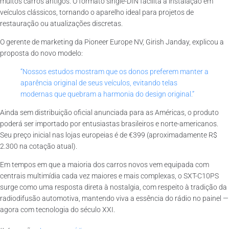
muitos carros antigos. O formato single-DIN facilita a instalação em
veículos clássicos, tornando o aparelho ideal para projetos de
restauração ou atualizações discretas.
O gerente de marketing da Pioneer Europe NV, Girish Janday, explicou a
proposta do novo modelo:
“Nossos estudos mostram que os donos preferem manter a
aparência original de seus veículos, evitando telas
modernas que quebram a harmonia do design original.”
Ainda sem distribuição oficial anunciada para as Américas, o produto
poderá ser importado por entusiastas brasileiros e norte-americanos.
Seu preço inicial nas lojas europeias é de €399 (aproximadamente R$
2.300 na cotação atual).
Em tempos em que a maioria dos carros novos vem equipada com
centrais multimídia cada vez maiores e mais complexas, o SXT-C10PS
surge como uma resposta direta à nostalgia, com respeito à tradição da
radiodifusão automotiva, mantendo viva a essência do rádio no painel —
agora com tecnologia do século XXI.