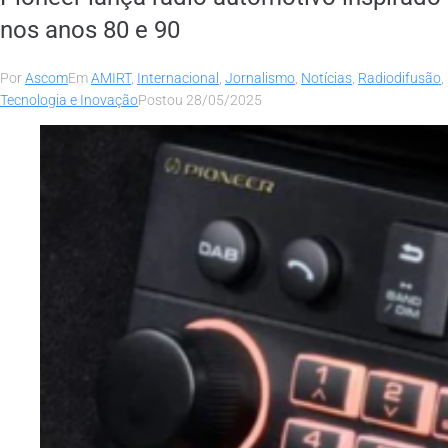
nos anos 80 e 90
Por
Ascom
Em
AMIRT
,
Internacional
,
Jornalismo
,
Notícias
,
Radiodifusão
,
Tecnologia e Inovação
Postou
28/05/2025