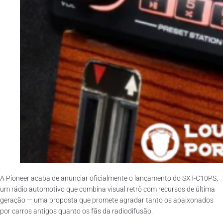
A Pioneer acaba de anunciar oficialmente o lançamento do SXT-C10PS,
um rádio automotivo que combina visual retrô com recursos de última
geração — uma proposta que promete agradar tanto os apaixonados
por carros antigos quanto os fãs da radiodifusão.