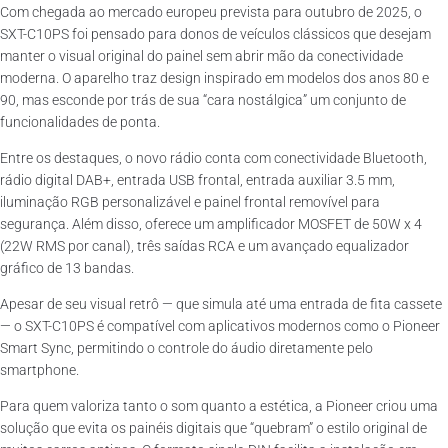
Com chegada ao mercado europeu prevista para outubro de 2025, o
SXT-C10PS foi pensado para donos de veículos clássicos que desejam
manter o visual original do painel sem abrir mão da conectividade
moderna. O aparelho traz design inspirado em modelos dos anos 80 e
90, mas esconde por trás de sua “cara nostálgica” um conjunto de
funcionalidades de ponta.
Entre os destaques, o novo rádio conta com conectividade Bluetooth,
rádio digital DAB+, entrada USB frontal, entrada auxiliar 3.5 mm,
iluminação RGB personalizável e painel frontal removível para
segurança. Além disso, oferece um amplificador MOSFET de 50W x 4
(22W RMS por canal), três saídas RCA e um avançado equalizador
gráfico de 13 bandas.
Apesar de seu visual retrô — que simula até uma entrada de fita cassete
— o SXT-C10PS é compatível com aplicativos modernos como o Pioneer
Smart Sync, permitindo o controle do áudio diretamente pelo
smartphone.
Para quem valoriza tanto o som quanto a estética, a Pioneer criou uma
solução que evita os painéis digitais que “quebram” o estilo original de