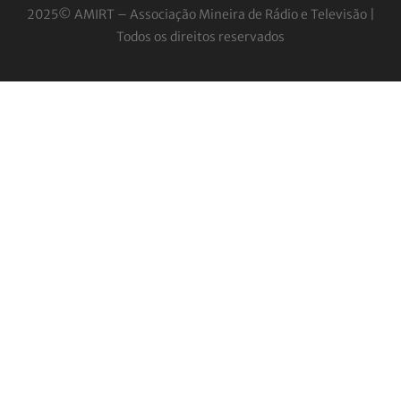
2025© AMIRT – Associação Mineira de Rádio e
Televisão |
Todos os direitos reservados