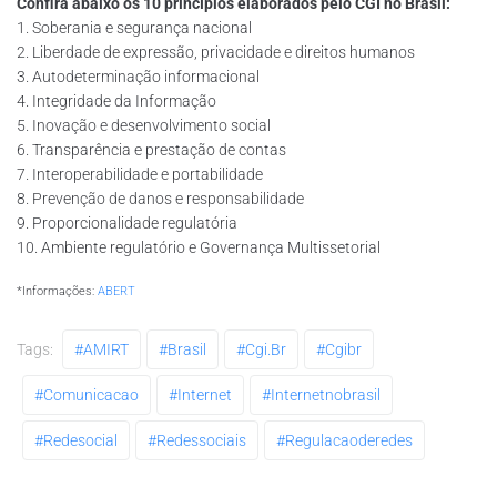
Confira abaixo os 10 princípios elaborados pelo CGI no Brasil:
1. Soberania e segurança nacional
2. Liberdade de expressão, privacidade e direitos humanos
3. Autodeterminação informacional
4. Integridade da Informação
5. Inovação e desenvolvimento social
6. Transparência e prestação de contas
7. Interoperabilidade e portabilidade
8. Prevenção de danos e responsabilidade
9. Proporcionalidade regulatória
10. Ambiente regulatório e Governança Multissetorial
*Informações:
ABERT
Tags:
#AMIRT
#brasil
#cgi.br
#cgibr
#comunicacao
#internet
#internetnobrasil
#redesocial
#redessociais
#regulacaoderedes