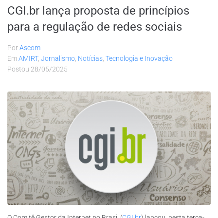
CGI.br lança proposta de princípios
para a regulação de redes sociais
Por
Ascom
Em
AMIRT
,
Jornalismo
,
Notícias
,
Tecnologia e Inovação
Postou
28/05/2025
O Comitê Gestor da Internet no Brasil (
CGI.br
) lançou, nesta terça-