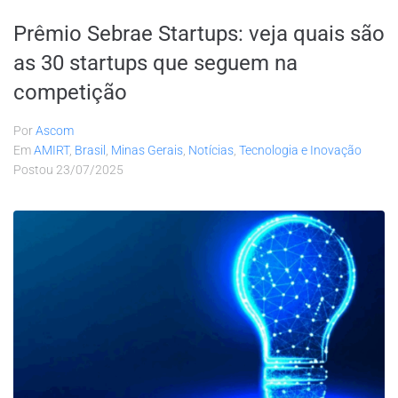
Prêmio Sebrae Startups: veja quais são
as 30 startups que seguem na
competição
Por
Ascom
Em
AMIRT
,
Brasil
,
Minas Gerais
,
Notícias
,
Tecnologia e Inovação
Postou
23/07/2025