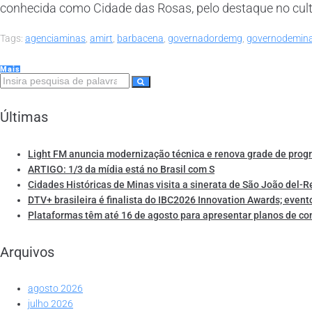
conhecida como Cidade das Rosas, pelo destaque no culti
Tags:
agenciaminas
,
amirt
,
barbacena
,
governadordemg
,
governodemin
Mais
Últimas
Light FM anuncia modernização técnica e renova grade de pro
ARTIGO: 1/3 da mídia está no Brasil com S
Cidades Históricas de Minas visita a sinerata de São João del-R
DTV+ brasileira é finalista do IBC2026 Innovation Awards; event
Plataformas têm até 16 de agosto para apresentar planos de co
Arquivos
agosto 2026
julho 2026