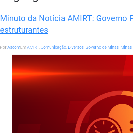
Minuto da Notícia AMIRT: Governo 
estruturantes
Por
Ascom
Em
AMIRT
,
Comunicação
,
Diversos
,
Governo de Minas
,
Minas 