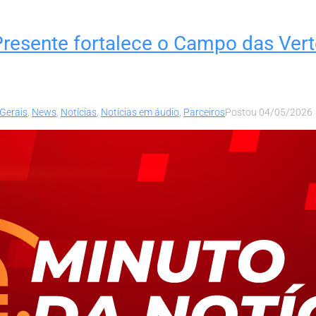
Presente fortalece o Campo das Ver
Gerais
,
News
,
Notícias
,
Notícias em áudio
,
Parceiros
Postou
04/05/2026