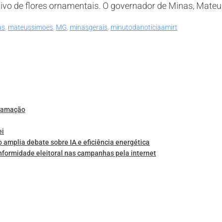
vo de flores ornamentais. O governador de Minas, Mateus 
as
,
mateussimoes
,
MG
,
minasgerais
,
minutodanoticiaamirt
gramação
ei
o amplia debate sobre IA e eficiência energética
nformidade eleitoral nas campanhas pela internet