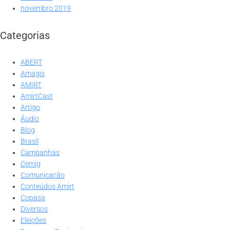
novembro 2019
Categorias
ABERT
Amagis
AMIRT
AmirtCast
Artigo
Áudio
Blog
Brasil
Campanhas
Cemig
Comunicação
Conteúdos Amirt
Copasa
Diversos
Eleições