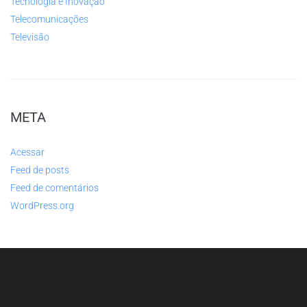
Tecnologia e Inovação
Telecomunicações
Televisão
META
Acessar
Feed de posts
Feed de comentários
WordPress.org