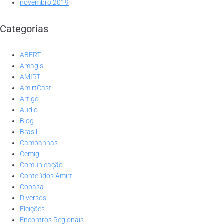
novembro 2019
Categorias
ABERT
Amagis
AMIRT
AmirtCast
Artigo
Áudio
Blog
Brasil
Campanhas
Cemig
Comunicação
Conteúdos Amirt
Copasa
Diversos
Eleições
Encontros Regionais