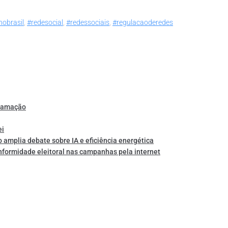
nobrasil
,
#redesocial
,
#redessociais
,
#regulacaoderedes
gramação
ei
o amplia debate sobre IA e eficiência energética
nformidade eleitoral nas campanhas pela internet