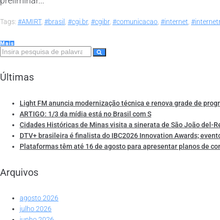
preliminar...
Tags:
#AMIRT
,
#brasil
,
#cgi.br
,
#cgibr
,
#comunicacao
,
#internet
,
#internet
Mais
Últimas
Light FM anuncia modernização técnica e renova grade de pro
ARTIGO: 1/3 da mídia está no Brasil com S
Cidades Históricas de Minas visita a sinerata de São João del-R
DTV+ brasileira é finalista do IBC2026 Innovation Awards; event
Plataformas têm até 16 de agosto para apresentar planos de co
Arquivos
agosto 2026
julho 2026
junho 2026