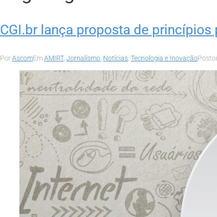
CGI.br lança proposta de princípios 
Por
Ascom
Em
AMIRT
,
Jornalismo
,
Notícias
,
Tecnologia e Inovação
Posto