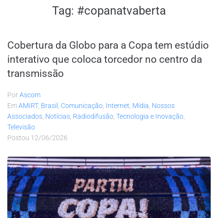
Tag:
#copanatvaberta
Cobertura da Globo para a Copa tem estúdio
interativo que coloca torcedor no centro da
transmissão
Por
Ascom
Em
AMIRT
,
Brasil
,
Comunicação
,
Internet
,
Mídia
,
Nossos
Associados
,
Notícias
,
Radiodifusão
,
Tecnologia e Inovação
,
Televisão
Postou
12/06/2026