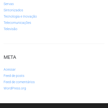
Servas
Sintonizados
Tecnologia e Inovação
Telecomunicações
Televisão
META
Acessar
Feed de posts
Feed de comentários
WordPress.org