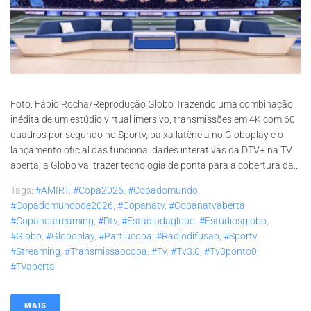
Foto: Fábio Rocha/Reprodução Globo Trazendo uma combinação
inédita de um estúdio virtual imersivo, transmissões em 4K com 60
quadros por segundo no Sportv, baixa latência no Globoplay e o
lançamento oficial das funcionalidades interativas da DTV+ na TV
aberta, a Globo vai trazer tecnologia de ponta para a cobertura da...
Tags:
#AMIRT
,
#copa2026
,
#copadomundo
,
#copadomundode2026
,
#copanatv
,
#copanatvaberta
,
#copanostreaming
,
#dtv
,
#estadiodaglobo
,
#estudiosglobo
,
#globo
,
#globoplay
,
#partiucopa
,
#radiodifusao
,
#sportv
,
#streaming
,
#transmissaocopa
,
#tv
,
#tv3.0
,
#tv3ponto0
,
#tvaberta
MAIS