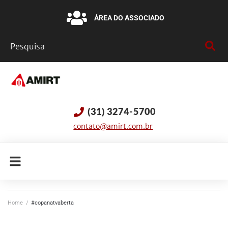
ÁREA DO ASSOCIADO
(31) 3274-5700
contato@amirt.com.br
Home
/
#copanatvaberta