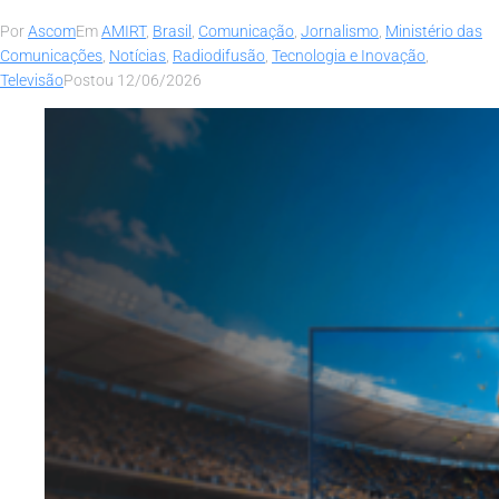
Por
Ascom
Em
AMIRT
,
Brasil
,
Comunicação
,
Jornalismo
,
Ministério das
Comunicações
,
Notícias
,
Radiodifusão
,
Tecnologia e Inovação
,
Televisão
Postou
12/06/2026