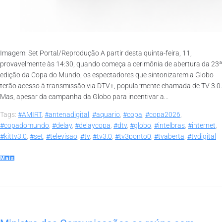
Imagem: Set Portal/Reprodução A partir desta quinta-feira, 11,
provavelmente às 14:30, quando começa a cerimônia de abertura da 23ª
edição da Copa do Mundo, os espectadores que sintonizarem a Globo
terão acesso à transmissão via DTV+, popularmente chamada de TV 3.0.
Mas, apesar da campanha da Globo para incentivar a...
Tags:
#AMIRT
,
#antenadigital
,
#aquario
,
#copa
,
#copa2026
,
#copadomundo
,
#delay
,
#delaycopa
,
#dtv
,
#globo
,
#intelbras
,
#internet
,
#kittv3.0
,
#set
,
#televisao
,
#tv
,
#tv3.0
,
#tv3ponto0
,
#tvaberta
,
#tvdigital
Mais