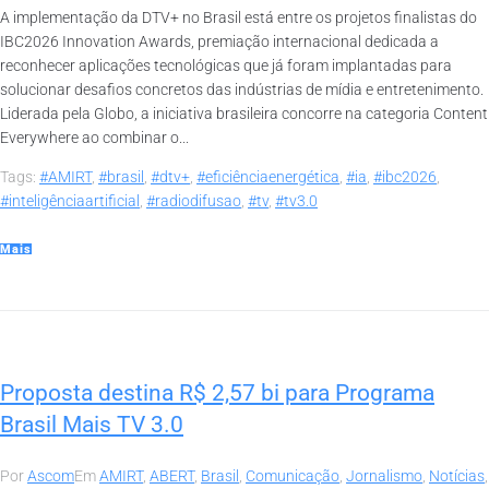
A implementação da DTV+ no Brasil está entre os projetos finalistas do
IBC2026 Innovation Awards, premiação internacional dedicada a
reconhecer aplicações tecnológicas que já foram implantadas para
solucionar desafios concretos das indústrias de mídia e entretenimento.
Liderada pela Globo, a iniciativa brasileira concorre na categoria Content
Everywhere ao combinar o...
Tags:
#AMIRT
,
#brasil
,
#dtv+
,
#eficiênciaenergética
,
#ia
,
#ibc2026
,
#inteligênciaartificial
,
#radiodifusao
,
#tv
,
#tv3.0
Mais
Proposta destina R$ 2,57 bi para Programa
Brasil Mais TV 3.0
Por
Ascom
Em
AMIRT
,
ABERT
,
Brasil
,
Comunicação
,
Jornalismo
,
Notícias
,