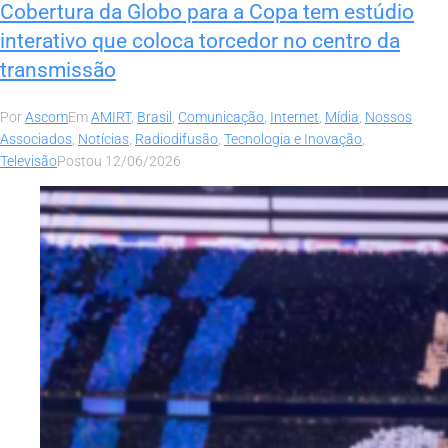
Cobertura da Globo para a Copa tem estúdio
interativo que coloca torcedor no centro da
transmissão
Por
Ascom
Em
AMIRT
,
Brasil
,
Comunicação
,
Internet
,
Mídia
,
Nossos
Associados
,
Notícias
,
Radiodifusão
,
Tecnologia e Inovação
,
Televisão
Postou
12/06/2026