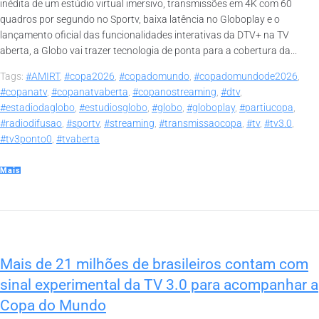
inédita de um estúdio virtual imersivo, transmissões em 4K com 60
quadros por segundo no Sportv, baixa latência no Globoplay e o
lançamento oficial das funcionalidades interativas da DTV+ na TV
aberta, a Globo vai trazer tecnologia de ponta para a cobertura da...
Tags:
#AMIRT
,
#copa2026
,
#copadomundo
,
#copadomundode2026
,
#copanatv
,
#copanatvaberta
,
#copanostreaming
,
#dtv
,
#estadiodaglobo
,
#estudiosglobo
,
#globo
,
#globoplay
,
#partiucopa
,
#radiodifusao
,
#sportv
,
#streaming
,
#transmissaocopa
,
#tv
,
#tv3.0
,
#tv3ponto0
,
#tvaberta
Mais
Mais de 21 milhões de brasileiros contam com
sinal experimental da TV 3.0 para acompanhar a
Copa do Mundo