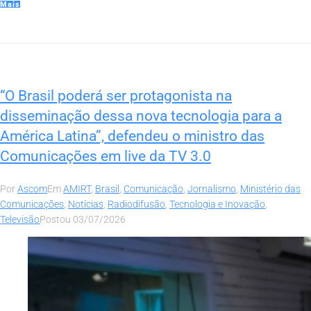
Mais
“O Brasil poderá ser protagonista na
disseminação dessa nova tecnologia para a
América Latina”, defendeu o ministro das
Comunicações em live da TV 3.0
Por
Ascom
Em
AMIRT
,
Brasil
,
Comunicação
,
Jornalismo
,
Ministério das
Comunicações
,
Notícias
,
Radiodifusão
,
Tecnologia e Inovação
,
Televisão
Postou
03/07/2026