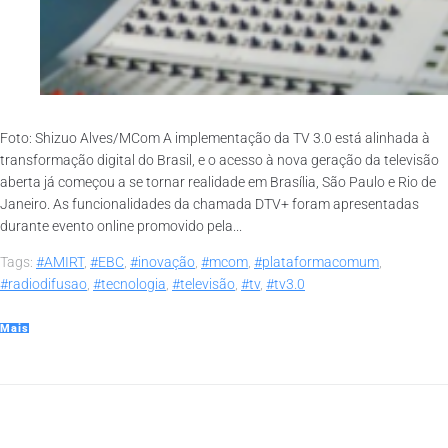
Foto: Shizuo Alves/MCom A implementação da TV 3.0 está alinhada à
transformação digital do Brasil, e o acesso à nova geração da televisão
aberta já começou a se tornar realidade em Brasília, São Paulo e Rio de
Janeiro. As funcionalidades da chamada DTV+ foram apresentadas
durante evento online promovido pela...
Tags:
#AMIRT
,
#EBC
,
#inovação
,
#mcom
,
#plataformacomum
,
#radiodifusao
,
#tecnologia
,
#televisão
,
#tv
,
#tv3.0
Mais