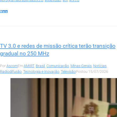
#programabrasilmiastv3.0
,
#televisão
,
#tv
,
#tv3.0
Mais
TV 3.0 e redes de missão crítica terão transição
gradual no 250 MHz
Por
Ascom
Em
AMIRT
,
Brasil
,
Comunicação
,
Minas Gerais
,
Notícias
,
Radiodifusão
,
Tecnologia e Inovação
,
Televisão
Postou
15/07/2026