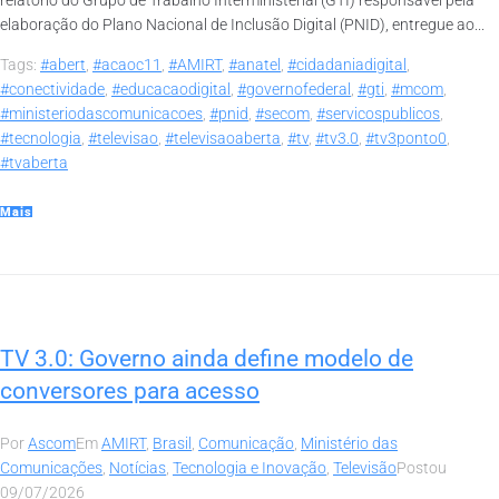
relatório do Grupo de Trabalho Interministerial (GTI) responsável pela
elaboração do Plano Nacional de Inclusão Digital (PNID), entregue ao...
Tags:
#abert
,
#acaoc11
,
#AMIRT
,
#anatel
,
#cidadaniadigital
,
#conectividade
,
#educacaodigital
,
#governofederal
,
#gti
,
#mcom
,
#ministeriodascomunicacoes
,
#pnid
,
#secom
,
#servicospublicos
,
#tecnologia
,
#televisao
,
#televisaoaberta
,
#tv
,
#tv3.0
,
#tv3ponto0
,
#tvaberta
Mais
TV 3.0: Governo ainda define modelo de
conversores para acesso
Por
Ascom
Em
AMIRT
,
Brasil
,
Comunicação
,
Ministério das
Comunicações
,
Notícias
,
Tecnologia e Inovação
,
Televisão
Postou
09/07/2026