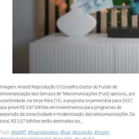
Imagem: Anatel/Reprodução O Conselho Gestor do Fundo de
Universalização dos Serviços de Telecomunicações (Fust) aprovou, por
unanimidade, na terça-feira (15), a proposta orçamentária para 2027,
que prevê R$ 3,87 bilhões em investimentos para programas de
expansão da conectividade e modernização das telecomunicações. Do
total, R$ 2,57 bilhões serão destinados ao...
Tags:
#AMIRT
,
#financiamento
,
#fust
,
#inovação
,
#mcom
,