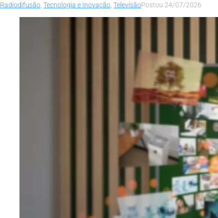
Radiodifusão
,
Tecnologia e Inovação
,
Televisão
Postou
24/07/2026