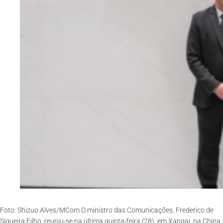
Foto: Shizuo Alves/MCom O ministro das Comunicações, Frederico de
Siqueira Filho, reuniu-se na última quinta-feira (28), em Xangai, na China,