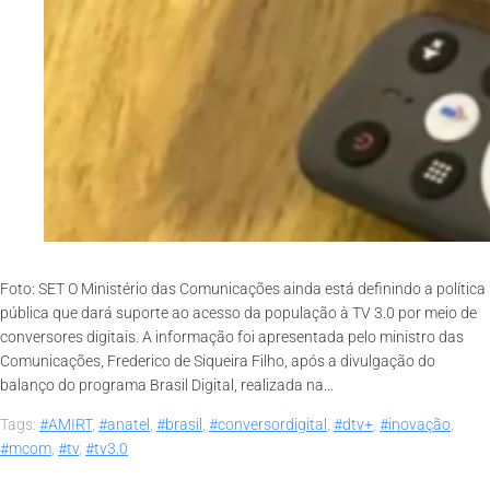
Foto: SET O Ministério das Comunicações ainda está definindo a política
pública que dará suporte ao acesso da população à TV 3.0 por meio de
conversores digitais. A informação foi apresentada pelo ministro das
Comunicações, Frederico de Siqueira Filho, após a divulgação do
balanço do programa Brasil Digital, realizada na...
Tags:
#AMIRT
,
#anatel
,
#brasil
,
#conversordigital
,
#dtv+
,
#inovação
,
#mcom
,
#tv
,
#tv3.0