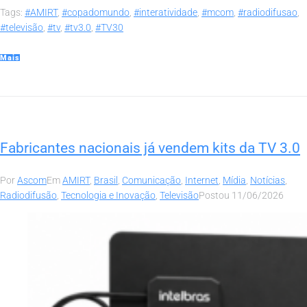
Tags:
#AMIRT
,
#copadomundo
,
#interatividade
,
#mcom
,
#radiodifusao
,
#televisão
,
#tv
,
#tv3.0
,
#TV30
Mais
Fabricantes nacionais já vendem kits da TV 3.0
Por
Ascom
Em
AMIRT
,
Brasil
,
Comunicação
,
Internet
,
Mídia
,
Notícias
,
Radiodifusão
,
Tecnologia e Inovação
,
Televisão
Postou
11/06/2026