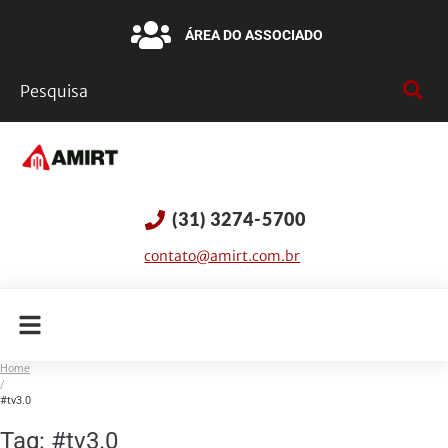
ÁREA DO ASSOCIADO
(31) 3274-5700
contato@amirt.com.br
Home
/
#tv3.0
Tag:
#tv3.0