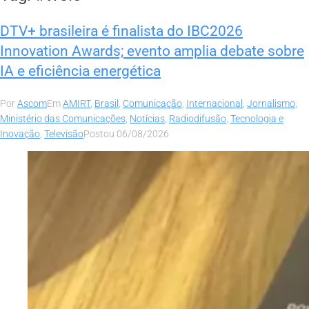
DTV+ brasileira é finalista do IBC2026
Innovation Awards; evento amplia debate sobre
IA e eficiência energética
Por
Ascom
Em
AMIRT
,
Brasil
,
Comunicação
,
Internacional
,
Jornalismo
,
Ministério das Comunicações
,
Notícias
,
Radiodifusão
,
Tecnologia e
Inovação
,
Televisão
Postou
06/08/2026