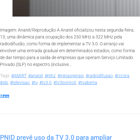
Imagem: Anatel/Reprodução A Anatel oficializou nesta segunda-feira,
13, uma dinâmica para ocupação dos 250 MHz a 322 MHz pela
radiodifusão, como forma de implementar a TV 3.0. O arranjo vai
envolver uma entrada gradual em determinados estados, como forma
de dar tempo para a saída de empresas que operam Serviço Limitado
Privado (SLP) no espectro (inclusive...
Tags:
#AMIRT
,
#anatel
,
#mhz
,
#minasgerais
,
#radiodifusao
,
#rccsra
,
#slp
,
#televisao
,
#tv
,
#tv3.0
,
#tv3ponto0
,
#tvaberta
Mais
PNID prevê uso da TV 3.0 para ampliar