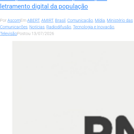
letramento digital da população
Por
Ascom
Em
ABERT
,
AMIRT
,
Brasil
,
Comunicação
,
Mídia
,
Ministério das
Comunicações
,
Notícias
,
Radiodifusão
,
Tecnologia e Inovação
,
Televisão
Postou
13/07/2026