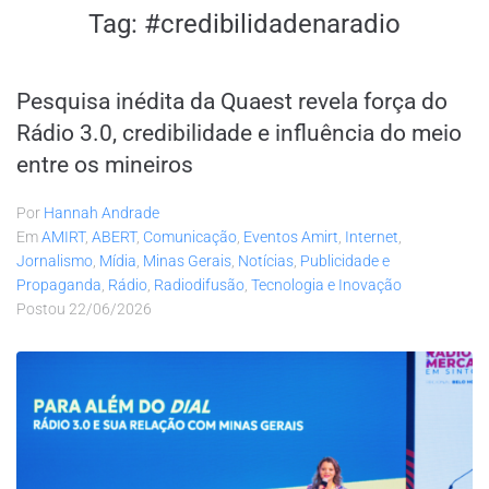
Tag:
#credibilidadenaradio
Pesquisa inédita da Quaest revela força do
Rádio 3.0, credibilidade e influência do meio
entre os mineiros
Por
Hannah Andrade
Em
AMIRT
,
ABERT
,
Comunicação
,
Eventos Amirt
,
Internet
,
Jornalismo
,
Mídia
,
Minas Gerais
,
Notícias
,
Publicidade e
Propaganda
,
Rádio
,
Radiodifusão
,
Tecnologia e Inovação
Postou
22/06/2026