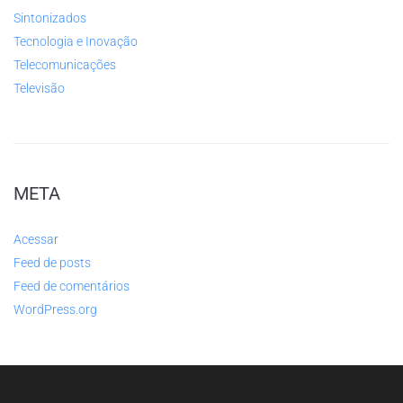
Sintonizados
Tecnologia e Inovação
Telecomunicações
Televisão
META
Acessar
Feed de posts
Feed de comentários
WordPress.org