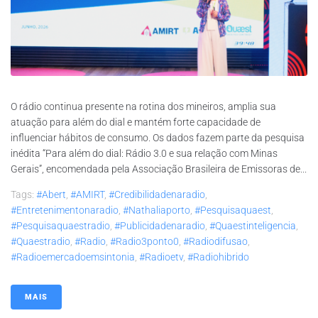
O rádio continua presente na rotina dos mineiros, amplia sua
atuação para além do dial e mantém forte capacidade de
influenciar hábitos de consumo. Os dados fazem parte da pesquisa
inédita “Para além do dial: Rádio 3.0 e sua relação com Minas
Gerais”, encomendada pela Associação Brasileira de Emissoras de...
Tags:
#abert
,
#AMIRT
,
#credibilidadenaradio
,
#entretenimentonaradio
,
#nathaliaporto
,
#pesquisaquaest
,
#pesquisaquaestradio
,
#publicidadenaradio
,
#quaestinteligencia
,
#quaestradio
,
#radio
,
#radio3ponto0
,
#radiodifusao
,
#radioemercadoemsintonia
,
#radioetv
,
#radiohibrido
MAIS