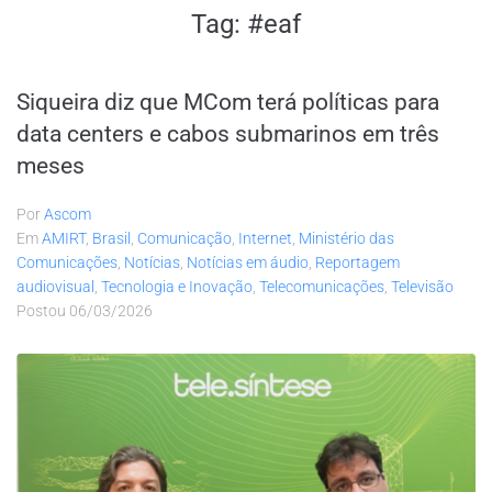
Tag:
#eaf
Siqueira diz que MCom terá políticas para
data centers e cabos submarinos em três
meses
Por
Ascom
Em
AMIRT
,
Brasil
,
Comunicação
,
Internet
,
Ministério das
Comunicações
,
Notícias
,
Notícias em áudio
,
Reportagem
audiovisual
,
Tecnologia e Inovação
,
Telecomunicações
,
Televisão
Postou
06/03/2026