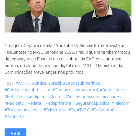
*Imagem: Captura de tela / YouTube TV Síntese Em entrevista ao
Tele.Síntese no MWC Barcelona 2026, Fred Siqueira também tratou
da renovação do Fust, do uso de sobras da EAF em segurança
pública, do plano de inclusão digital e da TV 3.0. O Ministério das
Comunicações prevê lançar, nos próximos...
Tags:
#AMIRT
,
#bndes
,
#brasil
,
#cabossubmarinos
,
#comunicacaobrasileira
,
#comuniccacaonobrasil
,
#datacenters
,
#eaf
,
#inclusaodigital
,
#mcom
,
#ministeriodascomunicacaoes
,
#radioetv
,
#redata
,
#redeprivativa
,
#segurancapublica
,
#telecom
,
#telecomunicacoes
,
#telesintese
,
#tv
,
#tv3.0
,
#tv3ponto0
,
#tvaberta
MAIS