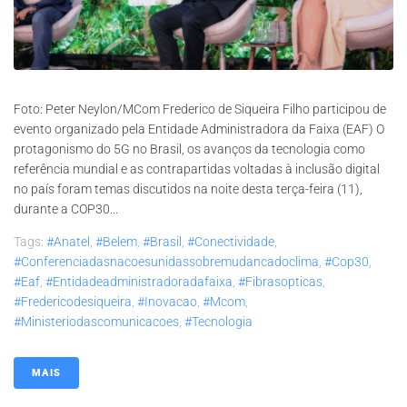
Foto: Peter Neylon/MCom Frederico de Siqueira Filho participou de
evento organizado pela Entidade Administradora da Faixa (EAF) O
protagonismo do 5G no Brasil, os avanços da tecnologia como
referência mundial e as contrapartidas voltadas à inclusão digital
no país foram temas discutidos na noite desta terça-feira (11),
durante a COP30...
Tags:
#anatel
,
#belem
,
#brasil
,
#conectividade
,
#conferenciadasnacoesunidassobremudancadoclima
,
#cop30
,
#eaf
,
#entidadeadministradoradafaixa
,
#fibrasopticas
,
#fredericodesiqueira
,
#inovacao
,
#mcom
,
#ministeriodascomunicacoes
,
#tecnologia
MAIS