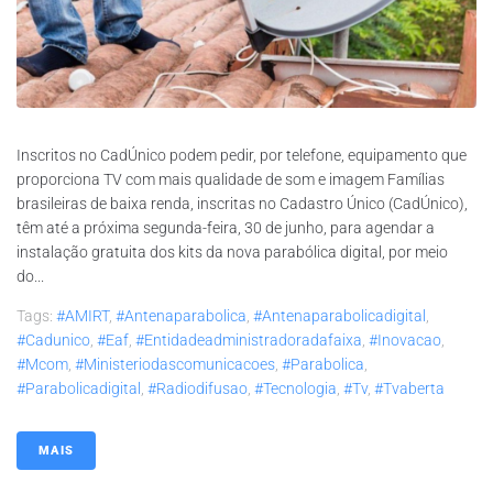
Inscritos no CadÚnico podem pedir, por telefone, equipamento que
proporciona TV com mais qualidade de som e imagem Famílias
brasileiras de baixa renda, inscritas no Cadastro Único (CadÚnico),
têm até a próxima segunda-feira, 30 de junho, para agendar a
instalação gratuita dos kits da nova parabólica digital, por meio
do...
Tags:
#AMIRT
,
#antenaparabolica
,
#antenaparabolicadigital
,
#cadunico
,
#eaf
,
#entidadeadministradoradafaixa
,
#inovacao
,
#mcom
,
#ministeriodascomunicacoes
,
#parabolica
,
#parabolicadigital
,
#radiodifusao
,
#tecnologia
,
#tv
,
#tvaberta
MAIS