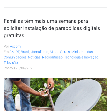
Famílias têm mais uma semana para
solicitar instalação de parabólicas digitais
gratuitas
Por
Ascom
Em
AMIRT
,
Brasil
,
Jornalismo
,
Minas Gerais
,
Ministério das
Comunicações
,
Notícias
,
Radiodifusão
,
Tecnologia e Inovação
,
Televisão
Postou
25/06/2025