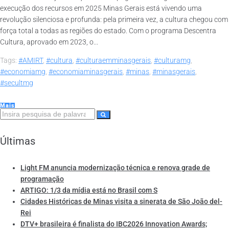
execução dos recursos em 2025 Minas Gerais está vivendo uma
revolução silenciosa e profunda: pela primeira vez, a cultura chegou com
força total a todas as regiões do estado. Com o programa Descentra
Cultura, aprovado em 2023, o...
Tags:
#AMIRT
,
#cultura
,
#culturaemminasgerais
,
#culturamg
,
#economiamg
,
#economiaminasgerais
,
#minas
,
#minasgerais
,
#secultmg
Mais
Últimas
Light FM anuncia modernização técnica e renova grade de
programação
ARTIGO: 1/3 da mídia está no Brasil com S
Cidades Históricas de Minas visita a sinerata de São João del-
Rei
DTV+ brasileira é finalista do IBC2026 Innovation Awards;