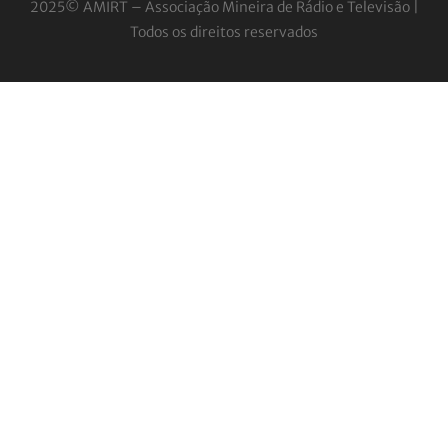
2025© AMIRT – Associação Mineira de Rádio e
Televisão |
Todos os direitos reservados