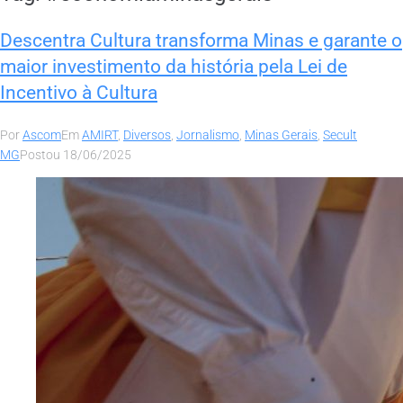
Descentra Cultura transforma Minas e garante o
maior investimento da história pela Lei de
Incentivo à Cultura
Por
Ascom
Em
AMIRT
,
Diversos
,
Jornalismo
,
Minas Gerais
,
Secult
MG
Postou
18/06/2025