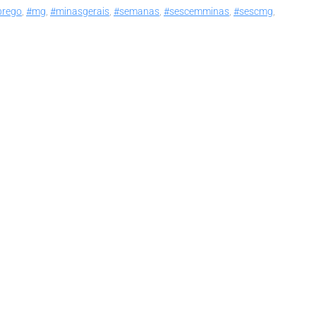
prego
,
#mg
,
#minasgerais
,
#semanas
,
#sescemminas
,
#sescmg
,