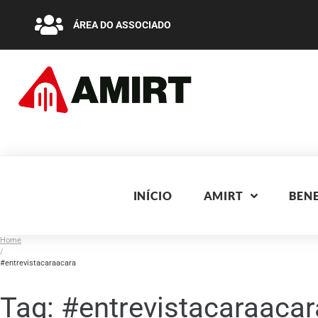
ÁREA DO ASSOCIADO
INÍCIO
AMIRT
BENE
Home
/
#entrevistacaraacara
Tag:
#entrevistacaraacar