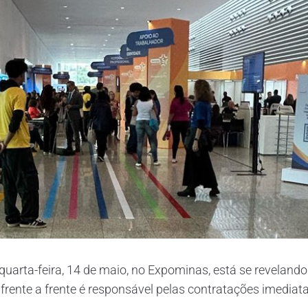
arta-feira, 14 de maio, no Expominas, está se revelando
ente a frente é responsável pelas contratações imediatas