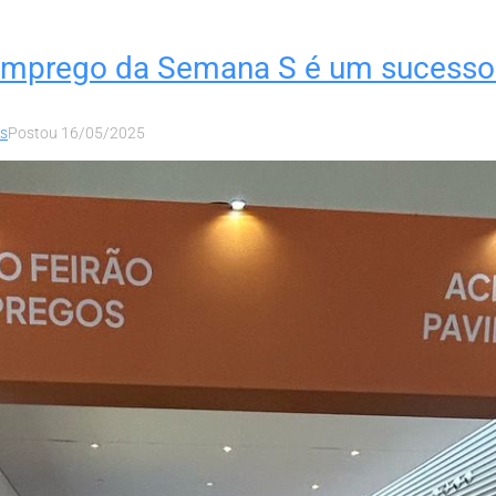
de Emprego da Semana S é um sucess
os
Postou
16/05/2025