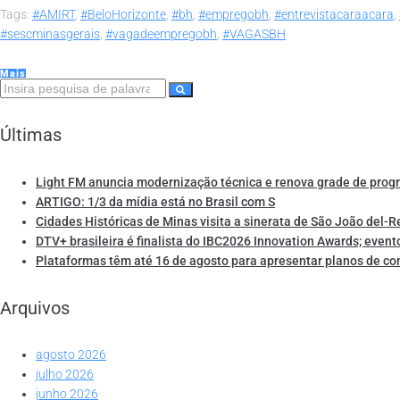
Tags:
#AMIRT
,
#BeloHorizonte
,
#bh
,
#empregobh
,
#entrevistacaraacara
,
#sescminasgerais
,
#vagadeempregobh
,
#VAGASBH
Mais
Últimas
Light FM anuncia modernização técnica e renova grade de pro
ARTIGO: 1/3 da mídia está no Brasil com S
Cidades Históricas de Minas visita a sinerata de São João del-R
DTV+ brasileira é finalista do IBC2026 Innovation Awards; event
Plataformas têm até 16 de agosto para apresentar planos de co
Arquivos
agosto 2026
julho 2026
junho 2026