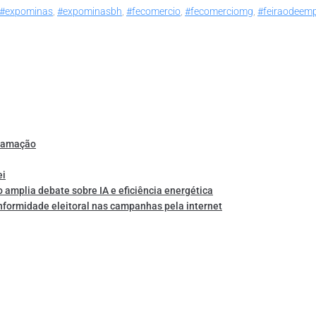
#expominas
,
#expominasbh
,
#fecomercio
,
#fecomerciomg
,
#feiraodeem
gramação
ei
o amplia debate sobre IA e eficiência energética
nformidade eleitoral nas campanhas pela internet