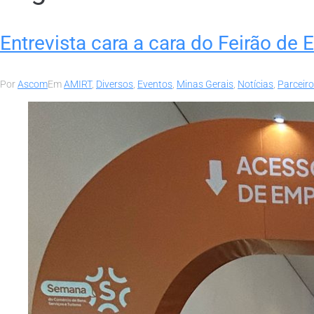
Entrevista cara a cara do Feirão 
Por
Ascom
Em
AMIRT
,
Diversos
,
Eventos
,
Minas Gerais
,
Notícias
,
Parceir