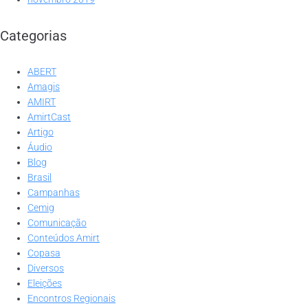
Categorias
ABERT
Amagis
AMIRT
AmirtCast
Artigo
Áudio
Blog
Brasil
Campanhas
Cemig
Comunicação
Conteúdos Amirt
Copasa
Diversos
Eleições
Encontros Regionais