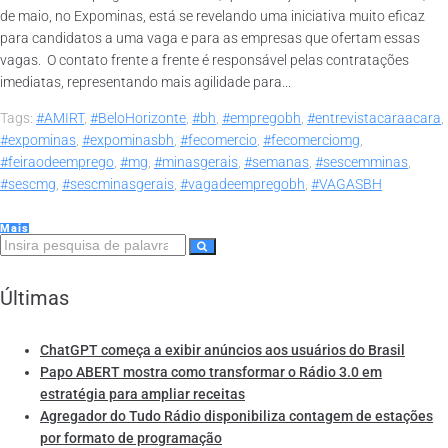
de maio, no Expominas, está se revelando uma iniciativa muito eficaz
para candidatos a uma vaga e para as empresas que ofertam essas
vagas. O contato frente a frente é responsável pelas contratações
imediatas, representando mais agilidade para...
Tags:
#AMIRT
,
#BeloHorizonte
,
#bh
,
#empregobh
,
#entrevistacaraacara
,
#expominas
,
#expominasbh
,
#fecomercio
,
#fecomerciomg
,
#feiraodeemprego
,
#mg
,
#minasgerais
,
#semanas
,
#sescemminas
,
#sescmg
,
#sescminasgerais
,
#vagadeempregobh
,
#VAGASBH
Mais
Últimas
ChatGPT começa a exibir anúncios aos usuários do Brasil
Papo ABERT mostra como transformar o Rádio 3.0 em
estratégia para ampliar receitas
Agregador do Tudo Rádio disponibiliza contagem de estações
por formato de programação