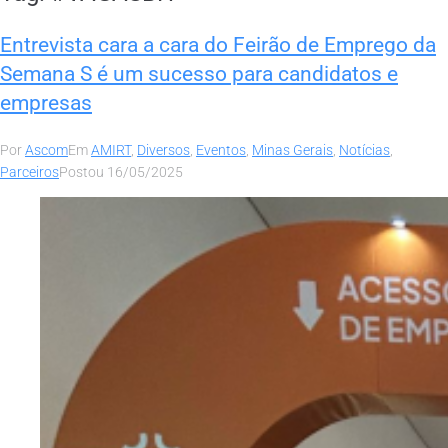
Entrevista cara a cara do Feirão de Emprego da
Semana S é um sucesso para candidatos e
empresas
Por
Ascom
Em
AMIRT
,
Diversos
,
Eventos
,
Minas Gerais
,
Notícias
,
Parceiros
Postou
16/05/2025