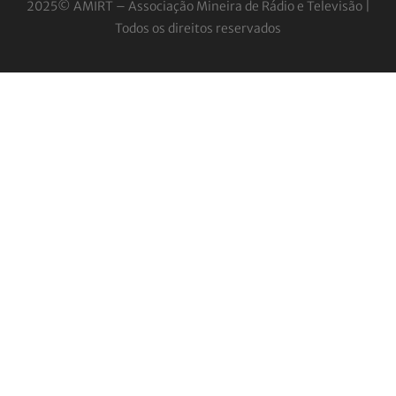
2025© AMIRT – Associação Mineira de Rádio e
Televisão |
Todos os direitos reservados